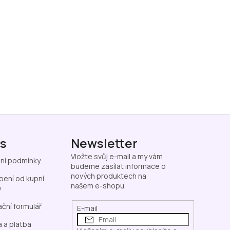
ás
Newsletter
Vložte svůj e-mail a my vám
ní podmínky
budeme zasílat informace o
nových produktech na
ení od kupní
našem e-shopu.
y
ční formulář
E-mail
 a platba