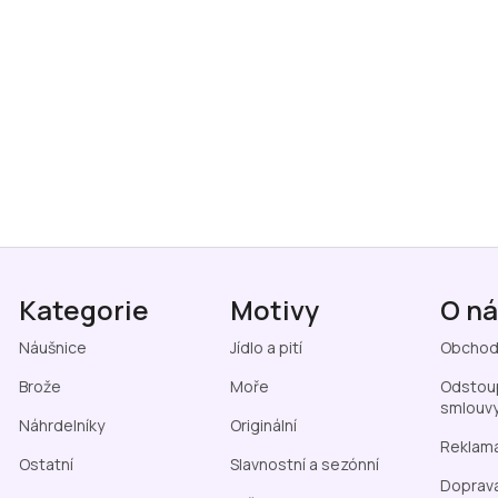
Kategorie
Motivy
O n
Náušnice
Jídlo a pití
Obchod
Brože
Moře
Odstoup
smlouv
Náhrdelníky
Originální
Reklama
Ostatní
Slavnostní a sezónní
Doprava