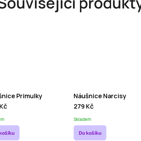
Související produkt
nice Primulky
Náušnice Narcisy
 Kč
279 Kč
em
Skladem
košíku
Do košíku