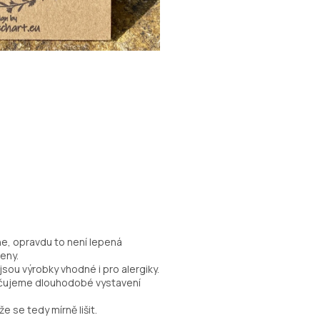
ne, opravdu to není lepená
eny.
sou výrobky vhodné i pro alergiky.
ručujeme dlouhodobé vystavení
e se tedy mírně lišit.