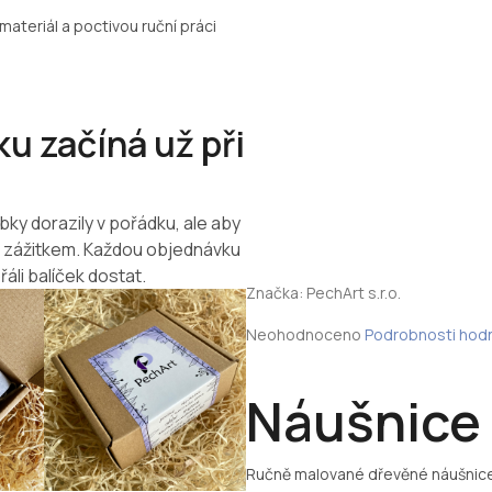
materiál a poctivou ruční práci
u začíná už při
bky dorazily v pořádku, ale aby
m zážitkem. Každou objednávku
řáli balíček dostat.
Značka:
PechArt s.r.o.
Průměrné
Neohodnoceno
Podrobnosti hod
hodnocení
produktu
je
Náušnice
0,0
z
5
Ručně malované dřevěné náušnic
hvězdiček.