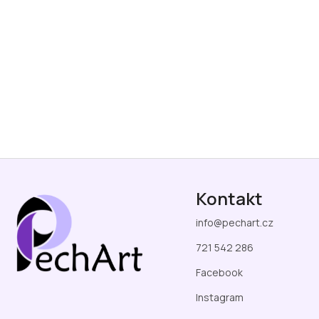
Z
á
Kontakt
p
a
info
@
pechart.cz
t
í
721 542 286
Facebook
Instagram