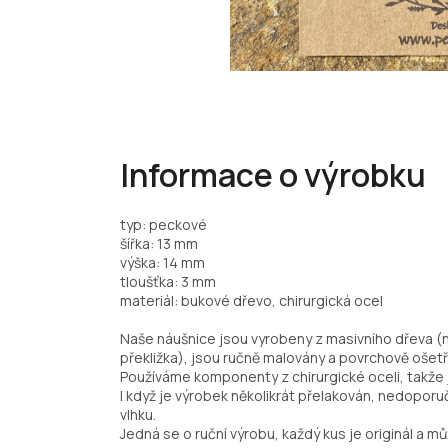
Informace o výrobku
typ: peckové
šířka: 13 mm
výška: 14 mm
tloušťka: 3 mm
materiál: bukové dřevo, chirurgická ocel
Naše náušnice jsou vyrobeny z masivního dřeva (
překližka), jsou ručně malovány a povrchově ošetř
Používáme komponenty z chirurgické oceli, takže j
I když je výrobek několikrát přelakován, nedopo
vlhku.
Jedná se o ruční výrobu, každý kus je originál a můž