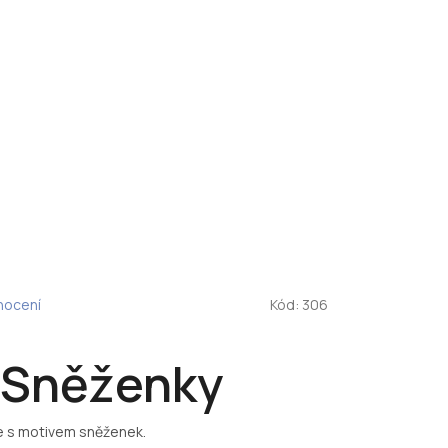
nocení
Kód:
306
 Sněženky
e s motivem sněženek.