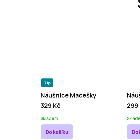
Tip
Náušnice Macešky
Náuš
329 Kč
299
Skladem
Sklad
Do košíku
Do 