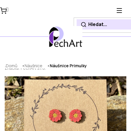
Přejít
na
obsah
Domů
Náušnice
Náušnice Primulky
Značka:
PechArt s.r.o.