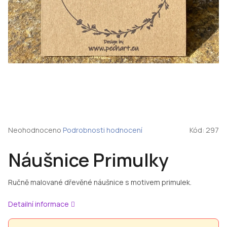
Průměrné
Neohodnoceno
Podrobnosti hodnocení
Kód:
297
hodnocení
produktu
Náušnice Primulky
je
0,0
z
Ručně malované dřevěné náušnice s motivem primulek.
5
hvězdiček.
Detailní informace