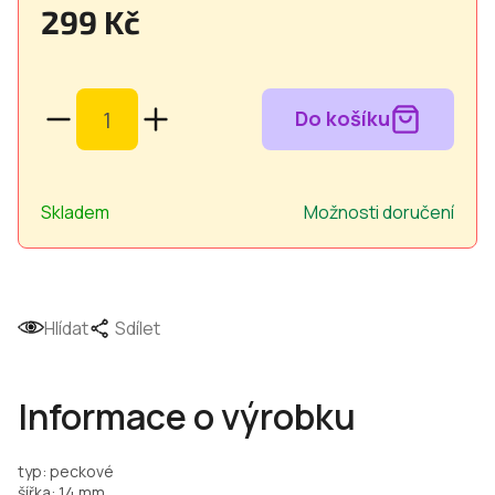
299 Kč
Měrná
cena:
Skladem
Možnosti doručení
Hlídat
Sdílet
Informace o výrobku
typ: peckové
šířka: 14 mm