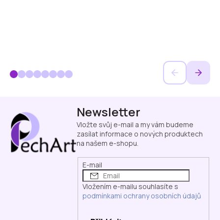
Z
Newsletter
á
p
Vložte svůj e-mail a my vám budeme
a
zasílat informace o nových produktech
na našem e-shopu.
t
í
E-mail
Vložením e-mailu souhlasíte s
podmínkami ochrany osobních údajů