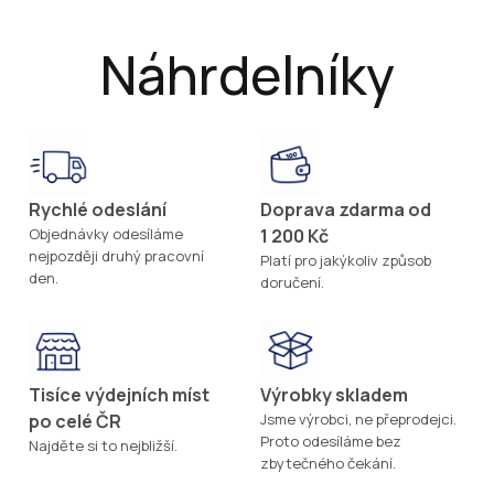
Náhrdelníky
Rychlé odeslání
Doprava zdarma od
Objednávky odesíláme
1 200 Kč
nejpozději druhý pracovní
Platí pro jakýkoliv způsob
den.
doručení.
Tisíce výdejních míst
Výrobky skladem
po celé ČR
Jsme výrobci, ne přeprodejci.
Proto odesíláme bez
Najděte si to nejbližší.
zbytečného čekání.