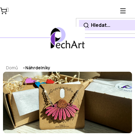
Přejít
na
obsah
Domů
Náhrdelníky