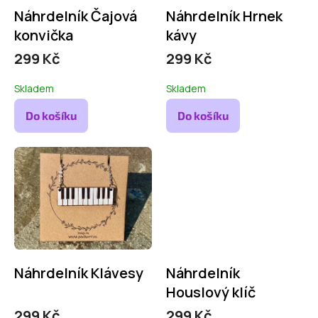
d
Náhrdelník Čajová
Náhrdelník Hrnek
u
konvička
kávy
k
299 Kč
299 Kč
t
ů
Skladem
Skladem
Do košíku
Do košíku
Náhrdelník Klávesy
Náhrdelník
Houslový klíč
299 Kč
299 Kč