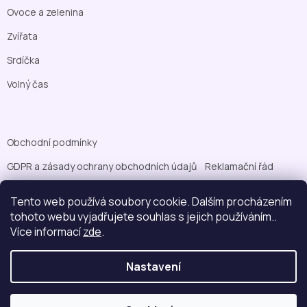
Ovoce a zelenina
Zvířata
Srdíčka
Volný čas
Obchodní podmínky
GDPR a zásady ochrany obchodních údajů
Reklamační řád
Pravidla cookies
Možnosti platby
Tento web používá soubory cookie. Dalším procházením
tohoto webu vyjadřujete souhlas s jejich používáním..
Více informací
zde
.
Nastavení
Vytvořil Shoptet