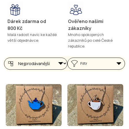
Dárek zdarma od
Ověřeno našimi
800 Kč
zákazníky
Malá radost navíc ke každé
Mnoho spokojených
větší objednávce.
zákazníků po celé České
republice.
Filtr
V
ý
p
i
s
p
r
o