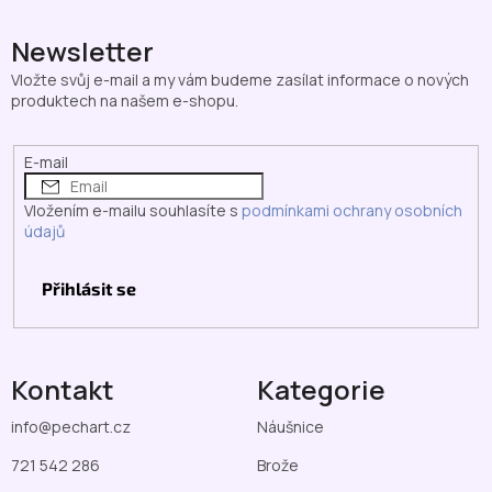
á
p
Newsletter
a
Vložte svůj e-mail a my vám budeme zasílat informace o nových
t
produktech na našem e-shopu.
í
E-mail
Vložením e-mailu souhlasíte s
podmínkami ochrany osobních
údajů
Přihlásit se
Kontakt
Kategorie
info
@
pechart.cz
Náušnice
721 542 286
Brože