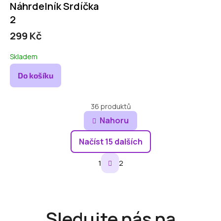
Náhrdelník Srdíčka
2
299 Kč
Skladem
Do košíku
36
produktů
Nahoru
O
Načíst 15 dalších
v
S
l
1
2
t
á
r
d
á
a
n
c
k
í
o
Sledujte nás na
v
p