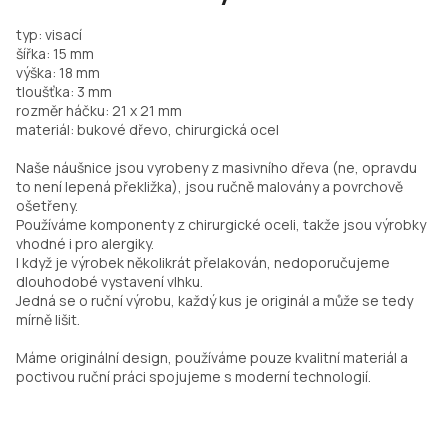
typ: visací
šířka: 15 mm
výška: 18 mm
tloušťka: 3 mm
rozměr háčku: 21 x 21 mm
materiál: bukové dřevo, chirurgická ocel
Naše náušnice jsou vyrobeny z masivního dřeva (ne, opravdu
to není lepená překližka), jsou ručně malovány a povrchově
ošetřeny.
Používáme komponenty z chirurgické oceli, takže jsou výrobky
vhodné i pro alergiky.
I když je výrobek několikrát přelakován, nedoporučujeme
dlouhodobé vystavení vlhku.
Jedná se o ruční výrobu, každý kus je originál a může se tedy
mírně lišit.
Máme originální design, používáme pouze kvalitní materiál a
poctivou ruční práci spojujeme s moderní technologií.