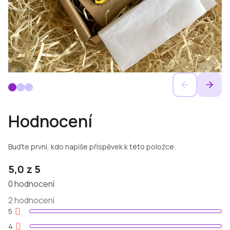
V
Hodnocení
ý
Buďte první, kdo napíše příspěvek k této položce.
p
5,0
z 5
i
0 hodnocení
s
2 hodnocení
Průměrné
hodnocení
5
produktu
h
je
4