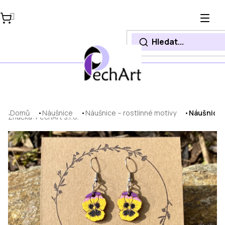
Přejít
na
obsah
Domů
Náušnice
Náušnice – rostlinné motivy
Náušnice 
Značka:
PechArt s.r.o.