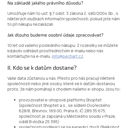
Na základě jakého právního důvodu?
Umožňuje nám to ust. § 7 odst. 3 zákona č. 480/2004 Sb., o
některých službách informační společnosti, pokud jste nám
to při nákupu nezakázali.
Jak dlouho budeme osobní údaje zpracovávat?
10 let od vašeho posledního nákupu. Z rozesílky se můžete
kdykoliv odhlásit prostřednictvím e-mailu nebo nás
kontaktujte na e-mailu:
info@pechart.cz
.
II. Kdo se k datům dostane?
Vaše data zůstanou u nás. Přesto pro nás pracují některé
společnosti nebo jiné osoby, které se k datům dostanou
proto, že nám pomáhají s chodem našeho e-shopu. Jsou to:
provozovatel e-shopové platformy Shoptet
(společnost Shoptet a.s., se sídlem Dvořeckého
628/8, Břevnov, 169 00, Praha 6, IČ 289 35 675,
společnost je zapsaná u Městského soudu v Praze,
oddíl B vložka 25 395)
společnosti podílející se na expedici zboží (Balíkobot,