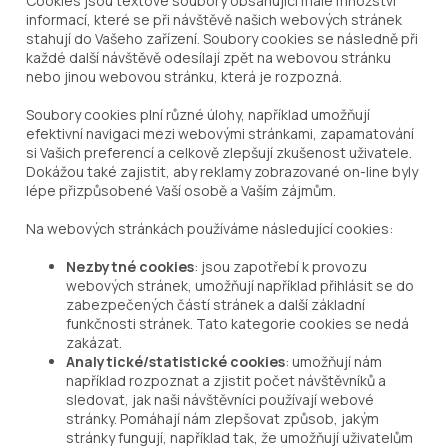
Cookies jsou textové soubory obsahující malé množství
informací, které se při návštěvě našich webových stránek
stahují do Vašeho zařízení. Soubory cookies se následně při
každé další návštěvě odesílají zpět na webovou stránku
nebo jinou webovou stránku, která je rozpozná.
Soubory cookies plní různé úlohy, například umožňují
efektivní navigaci mezi webovými stránkami, zapamatování
si Vašich preferencí a celkově zlepšují zkušenost uživatele.
Dokážou také zajistit, aby reklamy zobrazované on-line byly
lépe přizpůsobené Vaší osobě a Vaším zájmům.
Na webových stránkách používáme následující cookies:
Nezbytné cookies
: jsou zapotřebí k provozu
webových stránek, umožňují například přihlásit se do
zabezpečených částí stránek a další základní
funkčnosti stránek. Tato kategorie cookies se nedá
zakázat.
Analytické/statistické cookies
: umožňují nám
například rozpoznat a zjistit počet návštěvníků a
sledovat, jak naši návštěvníci používají webové
stránky. Pomáhají nám zlepšovat způsob, jakým
stránky fungují, například tak, že umožňují uživatelům