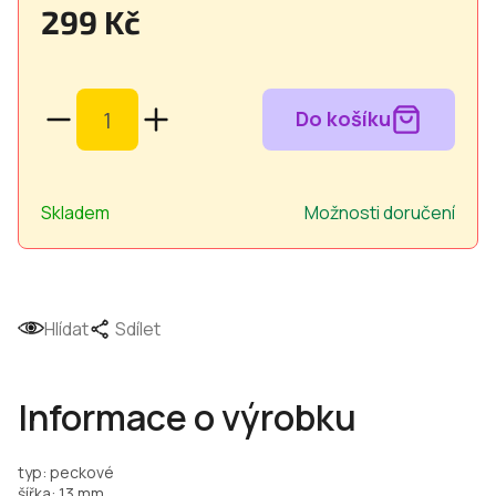
299 Kč
Měrná
cena:
Skladem
Možnosti doručení
Hlídat
Sdílet
Informace o výrobku
typ: peckové
šířka: 13 mm