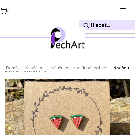
Přejít
na
obsah
Domů
Náušnice
Náušnice – rostlinné motivy
Náušnice 
Značka:
PechArt s.r.o.