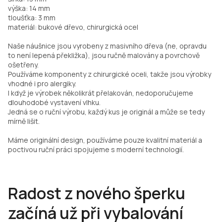
výška: 14 mm
tloušťka: 3 mm
materiál: bukové dřevo, chirurgická ocel
Naše náušnice jsou vyrobeny z masivního dřeva (ne, opravdu
to není lepená překližka), jsou ručně malovány a povrchově
ošetřeny.
Používáme komponenty z chirurgické oceli, takže jsou výrobky
vhodné i pro alergiky.
I když je výrobek několikrát přelakován, nedoporučujeme
dlouhodobé vystavení vlhku.
Jedná se o ruční výrobu, každý kus je originál a může se tedy
mírně lišit.
Máme originální design, používáme pouze kvalitní materiál a
poctivou ruční práci spojujeme s moderní technologií.
Radost z nového šperku
začíná už při vybalování