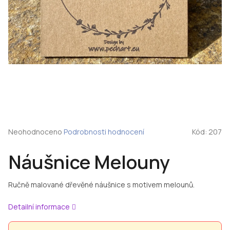
Průměrné
Neohodnoceno
Podrobnosti hodnocení
Kód:
207
hodnocení
produktu
Náušnice Melouny
je
0,0
z
Ručně malované dřevěné náušnice s motivem melounů.
5
hvězdiček.
Detailní informace