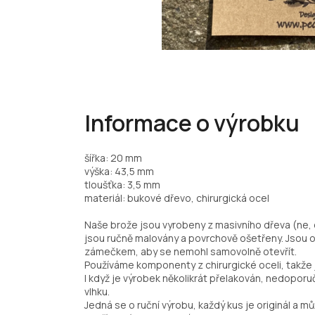
Informace o výrobku
šířka: 20 mm
výška: 43,5 mm
tloušťka: 3,5 mm
materiál: bukové dřevo, chirurgická ocel
Naše brože jsou vyrobeny z masivního dřeva (ne, 
jsou ručně malovány a povrchově ošetřeny. Jsou
zámečkem, aby se nemohl samovolně otevřít.
Používáme komponenty z chirurgické oceli, takže j
I když je výrobek několikrát přelakován, nedopo
vlhku.
Jedná se o ruční výrobu, každý kus je originál a mů