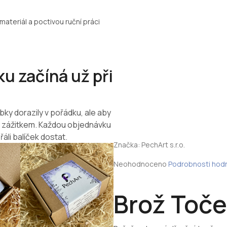
materiál a poctivou ruční práci
u začíná už při
bky dorazily v pořádku, ale aby
m zážitkem. Každou objednávku
řáli balíček dostat.
Značka:
PechArt s.r.o.
Průměrné
Neohodnoceno
Podrobnosti hod
hodnocení
produktu
je
Brož Toče
0,0
z
5