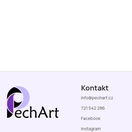
Z
á
Kontakt
p
a
info
@
pechart.cz
t
í
721 542 286
Facebook
Instagram