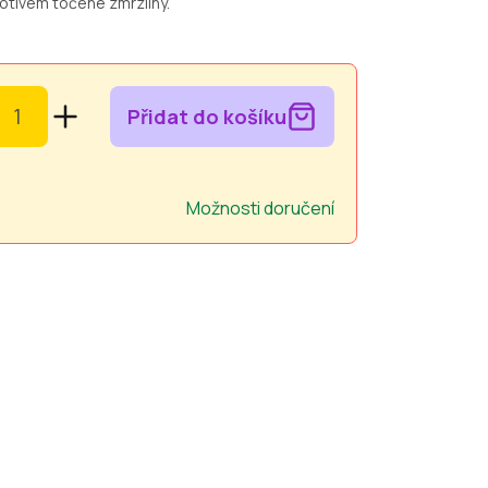
otivem točené zmrzliny.
Přidat do košíku
Možnosti doručení