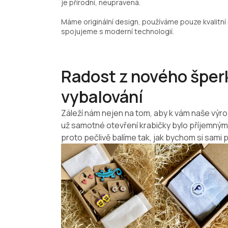
je přírodní, neupravená.
Máme originální design, používáme pouze kvalitní 
spojujeme s moderní technologií.
Radost z nového šperk
vybalování
Záleží nám nejen na tom, aby k vám naše výro
už samotné otevření krabičky bylo příjemný
proto pečlivě balíme tak, jak bychom si sami p