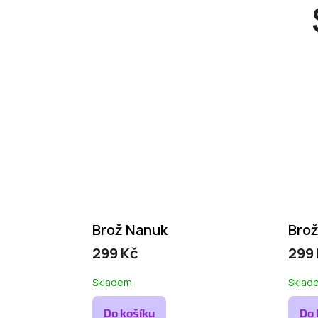
Brož Nanuk
Bro
299 Kč
299
Skladem
Sklad
Do košíku
Do 