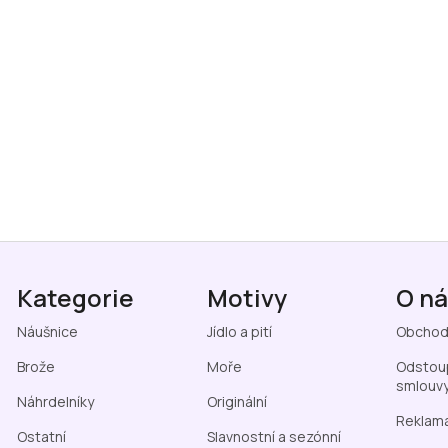
Kategorie
Motivy
O n
Náušnice
Jídlo a pití
Obchod
Brože
Moře
Odstoup
smlouv
Náhrdelníky
Originální
Reklama
Ostatní
Slavnostní a sezónní