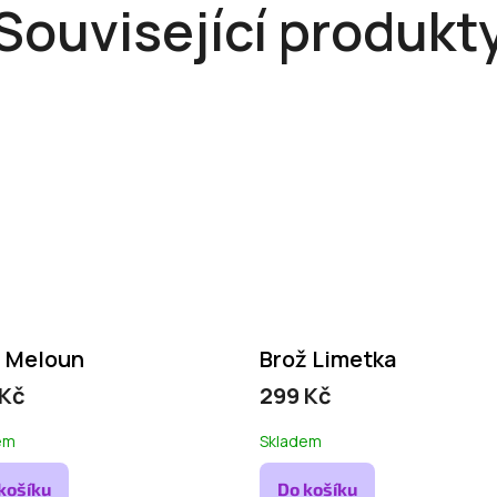
Související produkt
ž Meloun
Brož Limetka
 Kč
299 Kč
em
Skladem
košíku
Do košíku