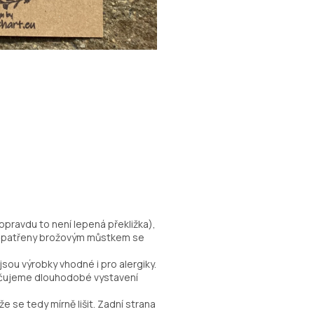
opravdu to není lepená překližka),
 opatřeny brožovým můstkem se
sou výrobky vhodné i pro alergiky.
ručujeme dlouhodobé vystavení
že se tedy mírně lišit. Zadní strana