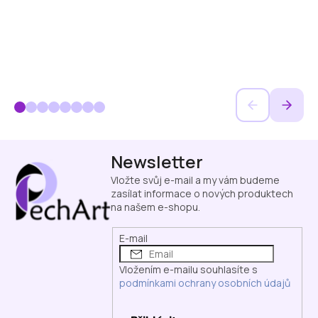
Z
Newsletter
á
p
Vložte svůj e-mail a my vám budeme
a
zasílat informace o nových produktech
na našem e-shopu.
t
í
E-mail
Vložením e-mailu souhlasíte s
podmínkami ochrany osobních údajů