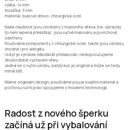
výška: 14 mm
tloušťka: 3 mm
materiál: bukové dřevo, chirurgická ocel
Naše náušnice jsou vyrobeny z masivního dřeva (ne, opravdu
to není lepená překližka), jsou ručně malovány a povrchově
ošetřeny.
Používáme komponenty z chirurgické oceli, takže jsou výrobky
vhodné i pro alergiky.
I když je výrobek několikrát přelakován, nedoporučujeme
dlouhodobé vystavení vlhku.
Jedná se o ruční výrobu, každý kus je originál a může se tedy
mírně lišit.
Máme originální design, používáme pouze kvalitní materiál a
poctivou ruční práci spojujeme s moderní technologií.
Radost z nového šperku
začíná už při vybalování