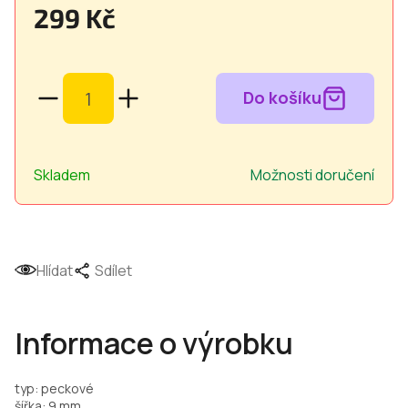
299 Kč
Měrná
cena:
Skladem
Možnosti doručení
Hlídat
Sdílet
Informace o výrobku
typ: peckové
šířka: 9 mm