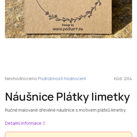
Průměrné
Neohodnoceno
Podrobnosti hodnocení
Kód:
204
hodnocení
produktu
Náušnice Plátky limetky
je
0,0
z
Ručně malované dřevěné náušnice s motivem plátků limetky.
5
hvězdiček.
Detailní informace