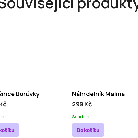
Související produkt
šnice Borůvky
Náhrdelník Malina
 Kč
299 Kč
em
Skladem
košíku
Do košíku