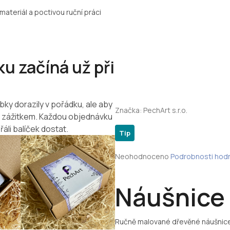
materiál a poctivou ruční práci
u začíná už při
bky dorazily v pořádku, ale aby
Značka:
PechArt s.r.o.
m zážitkem. Každou objednávku
řáli balíček dostat.
Tip
Průměrné
Neohodnoceno
Podrobnosti hod
hodnocení
produktu
je
Náušnice 
0,0
z
5
Ručně malované dřevěné náušnice
hvězdiček.