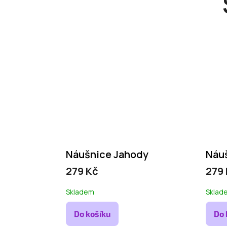
Náušnice Jahody
Náu
279 Kč
279
Skladem
Sklad
Do košíku
Do 