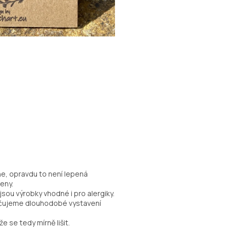
ne, opravdu to není lepená
eny.
sou výrobky vhodné i pro alergiky.
ručujeme dlouhodobé vystavení
e se tedy mírně lišit.