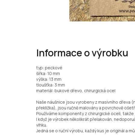
Informace o výrobku
typ: peckové
šířka: 10 mm
výška: 13 mm
tloušťka: 3 mm
materiál: bukové dřevo, chirurgická ocel
Naše náušnice jsou vyrobeny z masivního dřeva (
překližka), jsou ručně malovány a povrchově ošetř
Používáme komponenty z chirurgické oceli, takže j
I když je výrobek několikrát přelakován, nedopo
vlhku.
Jedná se o ruční výrobu, každý kus je originál a můž