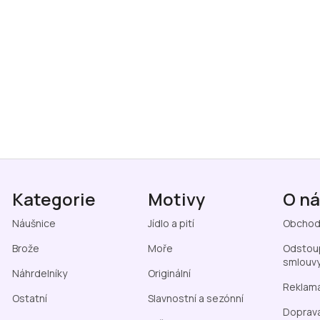
Kategorie
Motivy
O n
Náušnice
Jídlo a pití
Obchod
Brože
Moře
Odstoup
smlouv
Náhrdelníky
Originální
Reklama
Ostatní
Slavnostní a sezónní
Doprava