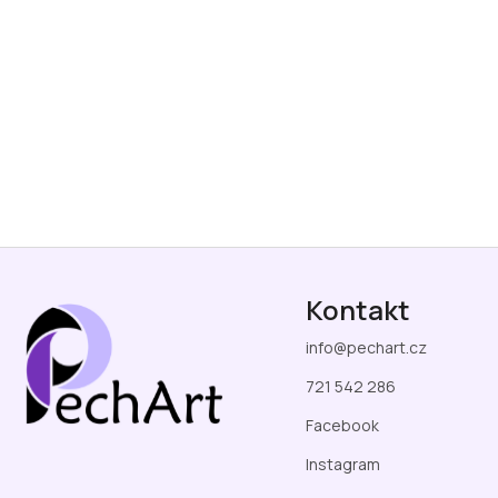
Z
á
Kontakt
p
a
info
@
pechart.cz
t
í
721 542 286
Facebook
Instagram