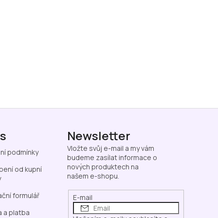
ás
Newsletter
Vložte svůj e-mail a my vám
ní podmínky
budeme zasílat informace o
nových produktech na
ení od kupní
našem e-shopu.
y
ční formulář
E-mail
 a platba