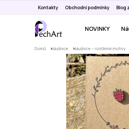
Přejít
Kontakty
Obchodní podmínky
Blog z
na
obsah
NOVINKY
Ná
Domů
Náušnice
Náušnice – rostlinné motivy