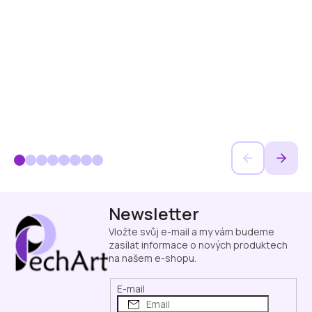
Z
Newsletter
á
p
Vložte svůj e-mail a my vám budeme
a
zasílat informace o nových produktech
na našem e-shopu.
t
í
E-mail