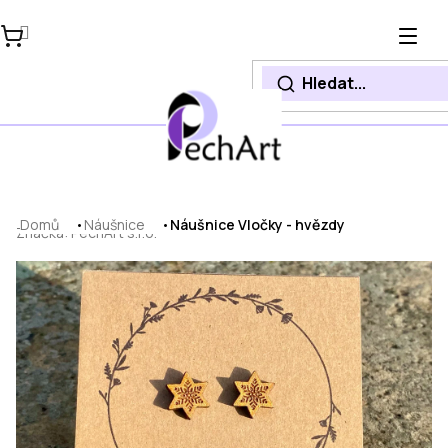
Přejít
na
obsah
Domů
Náušnice
Náušnice Vločky - hvězdy
Značka:
PechArt s.r.o.