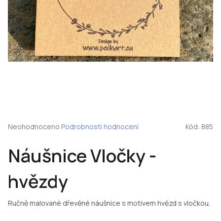
Průměrné
Neohodnoceno
Podrobnosti hodnocení
Kód:
885
hodnocení
produktu
Náušnice Vločky -
je
0,0
z
hvězdy
5
hvězdiček.
Ručně malované dřevěné náušnice s motivem hvězd s vločkou.