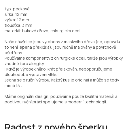
typ: peckové
šířka: 12 mm
výška: 12 mm
tloušťka: 3 mm
materiál: bukové dřevo, chirurgická ocel
Naše náušnice jsou vyrobeny z masivního dřeva (ne, opravdu
to není lepená překližka), jsou ručně malovány a povrchově
ošetřeny.
Používáme komponenty z chirurgické oceli, takže jsou výrobky
vhodné i pro alergiky.
I když je výrobek několikrát přelakován, nedoporučujeme
dlouhodobé vystavení vlhku.
Jedná se o ruční výrobu, každý kus je originál a může se tedy
mírně lišit.
Máme originální design, používáme pouze kvalitní materiál a
poctivou ruční práci spojujeme s moderní technologií.
Radost z nového šperku