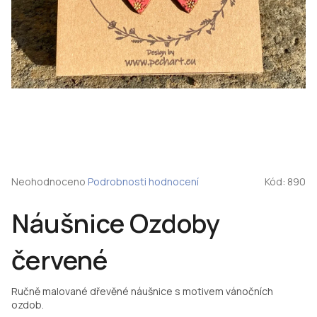
Průměrné
Neohodnoceno
Podrobnosti hodnocení
Kód:
890
hodnocení
produktu
Náušnice Ozdoby
je
0,0
z
červené
5
hvězdiček.
Ručně malované dřevěné náušnice s motivem vánočních
ozdob.