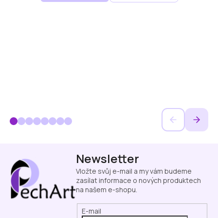
Z
Newsletter
á
p
Vložte svůj e-mail a my vám budeme
a
zasílat informace o nových produktech
na našem e-shopu.
t
í
E-mail