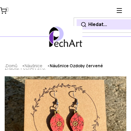
Přejít
na
obsah
Domů
Náušnice
Náušnice Ozdoby červené
Značka:
PechArt s.r.o.