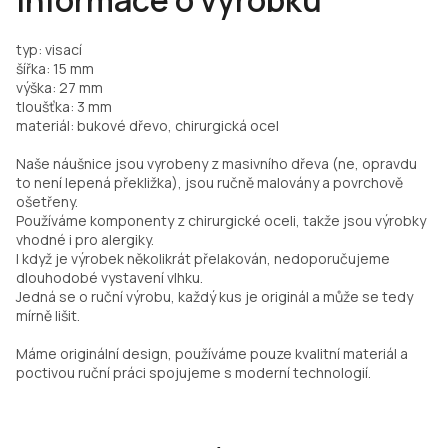
Informace o výrobku
typ: visací
šířka: 15 mm
výška: 27 mm
tloušťka: 3 mm
materiál: bukové dřevo, chirurgická ocel
Naše náušnice jsou vyrobeny z masivního dřeva (ne, opravdu
to není lepená překližka), jsou ručně malovány a povrchově
ošetřeny.
Používáme komponenty z chirurgické oceli, takže jsou výrobky
vhodné i pro alergiky.
I když je výrobek několikrát přelakován, nedoporučujeme
dlouhodobé vystavení vlhku.
Jedná se o ruční výrobu, každý kus je originál a může se tedy
mírně lišit.
Máme originální design, používáme pouze kvalitní materiál a
poctivou ruční práci spojujeme s moderní technologií.