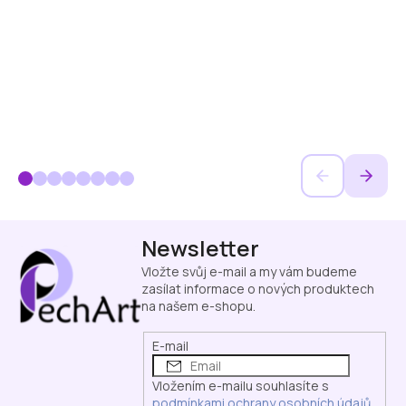
Z
Newsletter
á
p
Vložte svůj e-mail a my vám budeme
a
zasílat informace o nových produktech
na našem e-shopu.
t
í
E-mail
Vložením e-mailu souhlasíte s
podmínkami ochrany osobních údajů