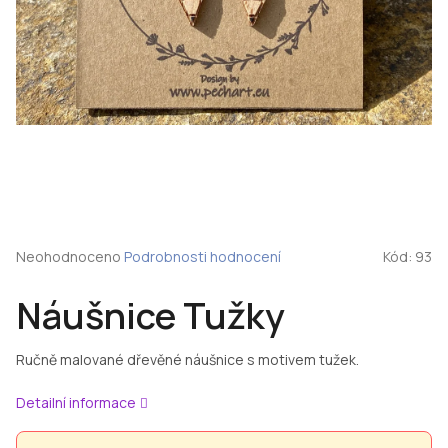
Průměrné
Neohodnoceno
Podrobnosti hodnocení
Kód:
93
hodnocení
produktu
Náušnice Tužky
je
0,0
z
Ručně malované dřevěné náušnice s motivem tužek.
5
hvězdiček.
Detailní informace