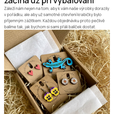
začíná už při vybalování
Záleží nám nejen na tom, aby k vám naše výrobky dorazily
v pořádku, ale aby už samotné otevření krabičky bylo
příjemným zážitkem. Každou objednávku proto pečlivě
balíme tak, jak bychom si sami přáli balíček dostat.