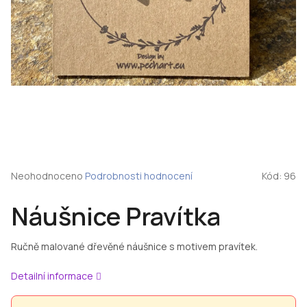
Průměrné
Neohodnoceno
Podrobnosti hodnocení
Kód:
96
hodnocení
produktu
Náušnice Pravítka
je
0,0
z
Ručně malované dřevěné náušnice s motivem pravítek.
5
hvězdiček.
Detailní informace