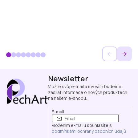
Z
Newsletter
á
p
Vložte svůj e-mail a my vám budeme
a
zasílat informace o nových produktech
na našem e-shopu.
t
í
E-mail
Vložením e-mailu souhlasíte s
podmínkami ochrany osobních údajů