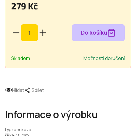
279 Kč
Měrná
cena:
Skladem
Možnosti doručení
Hlídat
Sdílet
Informace o výrobku
typ: peckové
šířka: 10 mm