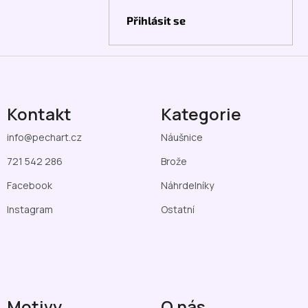
Přihlásit se
Kontakt
Kategorie
info
@
pechart.cz
Náušnice
721 542 286
Brože
Facebook
Náhrdelníky
Instagram
Ostatní
Motivy
O nás