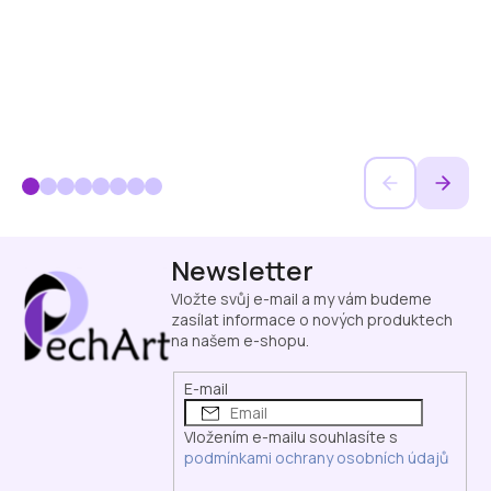
Z
Newsletter
á
p
Vložte svůj e-mail a my vám budeme
a
zasílat informace o nových produktech
na našem e-shopu.
t
í
E-mail
Vložením e-mailu souhlasíte s
podmínkami ochrany osobních údajů