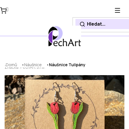
Přejít
na
obsah
Domů
Náušnice
Náušnice Tulipány
Značka:
PechArt s.r.o.