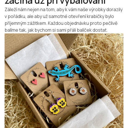
začíná už při vybalování
Záleží nám nejen na tom, aby k vám naše výrobky dorazily
v pořádku, ale aby už samotné otevření krabičky bylo
příjemným zážitkem. Každou objednávku proto pečlivě
balíme tak, jak bychom si sami přáli balíček dostat.