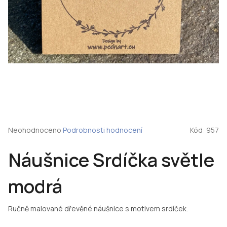
Průměrné
Neohodnoceno
Podrobnosti hodnocení
Kód:
957
hodnocení
produktu
Náušnice Srdíčka světle
je
0,0
z
modrá
5
hvězdiček.
Ručně malované dřevěné náušnice s motivem srdíček.