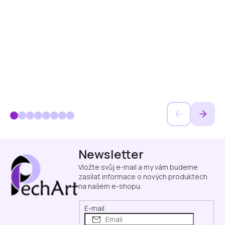
Z
Newsletter
á
p
Vložte svůj e-mail a my vám budeme
a
zasílat informace o nových produktech
na našem e-shopu.
t
í
E-mail