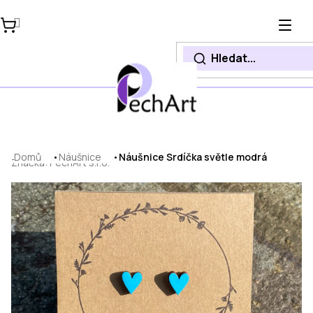
Přejít
na
obsah
Domů
Náušnice
Náušnice Srdíčka světle modrá
Značka:
PechArt s.r.o.