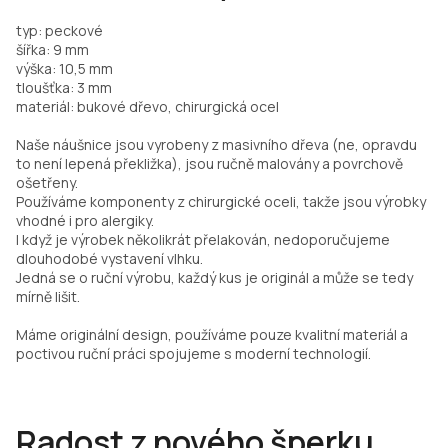
typ: peckové
šířka: 9 mm
výška: 10,5 mm
tloušťka: 3 mm
materiál: bukové dřevo, chirurgická ocel
Naše náušnice jsou vyrobeny z masivního dřeva (ne, opravdu
to není lepená překližka), jsou ručně malovány a povrchově
ošetřeny.
Používáme komponenty z chirurgické oceli, takže jsou výrobky
vhodné i pro alergiky.
I když je výrobek několikrát přelakován, nedoporučujeme
dlouhodobé vystavení vlhku.
Jedná se o ruční výrobu, každý kus je originál a může se tedy
mírně lišit.
Máme originální design, používáme pouze kvalitní materiál a
poctivou ruční práci spojujeme s moderní technologií.
Radost z nového šperku