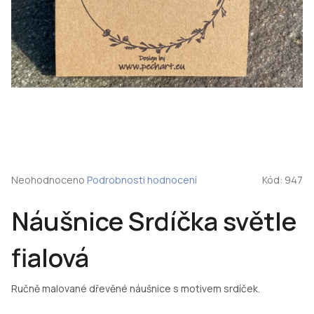
Průměrné
Neohodnoceno
Podrobnosti hodnocení
Kód:
947
hodnocení
produktu
Náušnice Srdíčka světle
je
0,0
z
fialová
5
hvězdiček.
Ručně malované dřevěné náušnice s motivem srdíček.