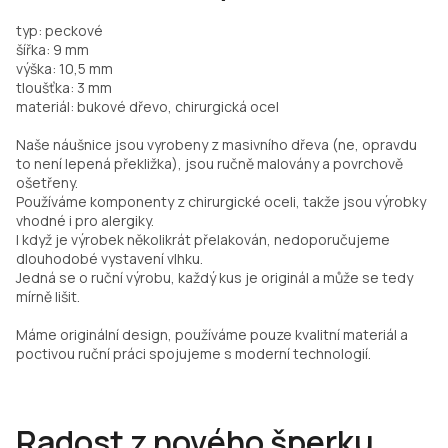
typ: peckové
šířka: 9 mm
výška: 10,5 mm
tloušťka: 3 mm
materiál: bukové dřevo, chirurgická ocel
Naše náušnice jsou vyrobeny z masivního dřeva (ne, opravdu
to není lepená překližka), jsou ručně malovány a povrchově
ošetřeny.
Používáme komponenty z chirurgické oceli, takže jsou výrobky
vhodné i pro alergiky.
I když je výrobek několikrát přelakován, nedoporučujeme
dlouhodobé vystavení vlhku.
Jedná se o ruční výrobu, každý kus je originál a může se tedy
mírně lišit.
Máme originální design, používáme pouze kvalitní materiál a
poctivou ruční práci spojujeme s moderní technologií.
Radost z nového šperku