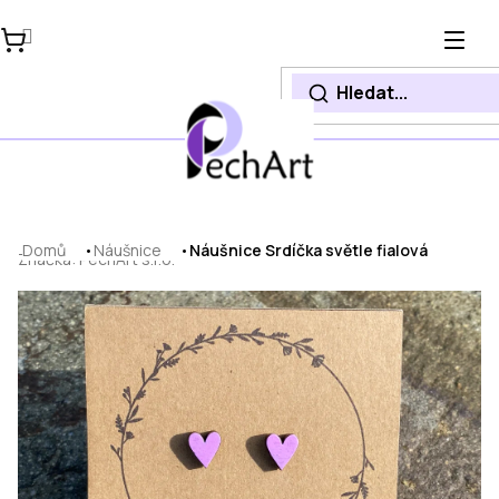
Přejít
na
obsah
Domů
Náušnice
Náušnice Srdíčka světle fialová
Značka:
PechArt s.r.o.