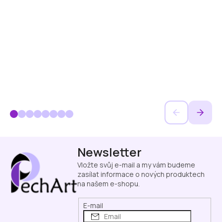
Z
Newsletter
á
p
Vložte svůj e-mail a my vám budeme
a
zasílat informace o nových produktech
na našem e-shopu.
t
í
E-mail