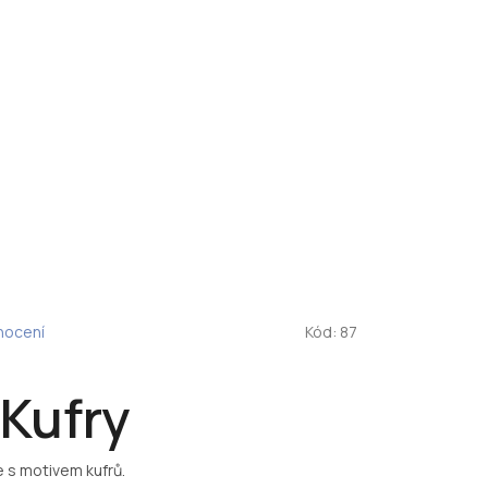
nocení
Kód:
87
Kufry
 s motivem kufrů.