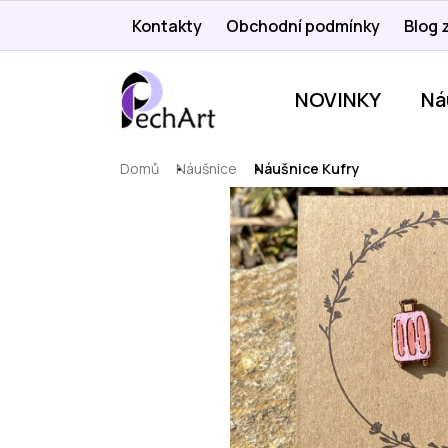
Přejít
Kontakty
Obchodní podmínky
Blog z
na
obsah
NOVINKY
Ná
Domů
Náušnice
Náušnice Kufry