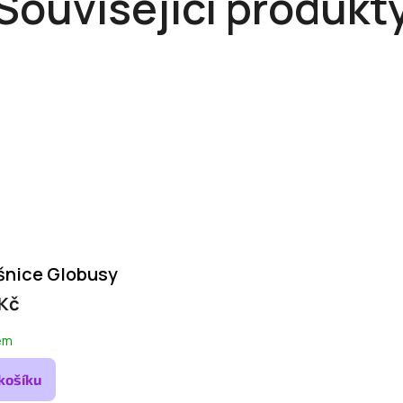
Související produkt
šnice Globusy
 Kč
em
košíku