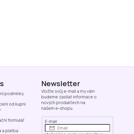
ás
Newsletter
Vložte svůj e-mail a my vám
ní podmínky
budeme zasílat informace o
nových produktech na
ení od kupní
našem e-shopu.
y
ční formulář
E-mail
 a platba