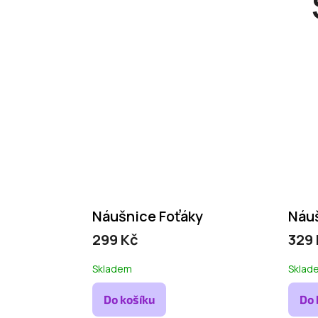
Náušnice Foťáky
Náu
299 Kč
329
Skladem
Sklad
Do košíku
Do 