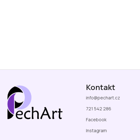
Z
á
Kontakt
p
a
info
@
pechart.cz
t
í
721 542 286
Facebook
Instagram