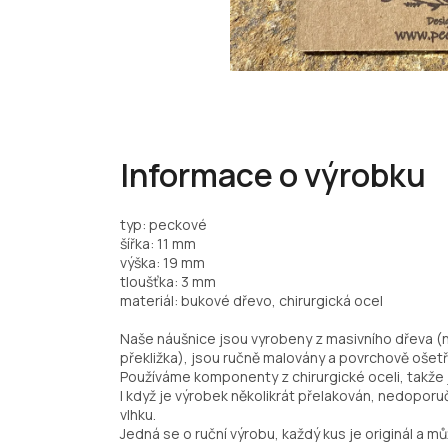
Informace o výrobku
typ: peckové
šířka: 11 mm
výška: 19 mm
tloušťka: 3 mm
materiál: bukové dřevo, chirurgická ocel
Naše náušnice jsou vyrobeny z masivního dřeva (
překližka), jsou ručně malovány a povrchově ošetř
Používáme komponenty z chirurgické oceli, takže j
I když je výrobek několikrát přelakován, nedopo
vlhku.
Jedná se o ruční výrobu, každý kus je originál a můž