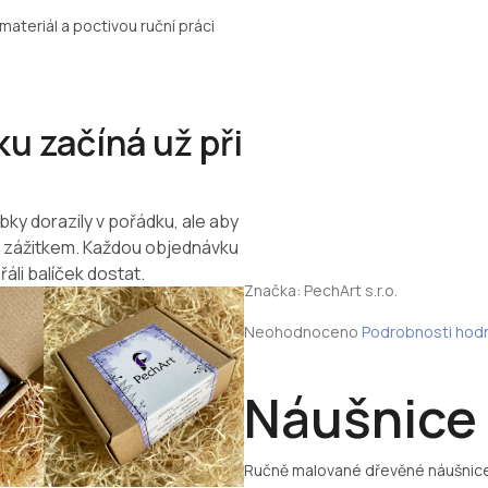
materiál a poctivou ruční práci
u začíná už při
bky dorazily v pořádku, ale aby
m zážitkem. Každou objednávku
řáli balíček dostat.
Značka:
PechArt s.r.o.
Průměrné
Neohodnoceno
Podrobnosti hod
hodnocení
produktu
je
Náušnice 
0,0
z
5
Ručně malované dřevěné náušnice
hvězdiček.