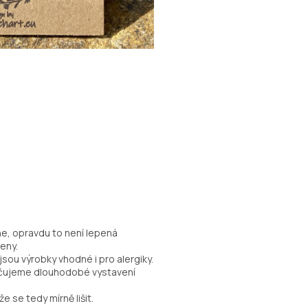
ne, opravdu to není lepená
eny.
sou výrobky vhodné i pro alergiky.
ručujeme dlouhodobé vystavení
e se tedy mírně lišit.