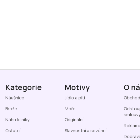
Kategorie
Motivy
O n
Náušnice
Jídlo a pití
Obchod
Brože
Moře
Odstoup
smlouv
Náhrdelníky
Originální
Reklama
Ostatní
Slavnostní a sezónní
Doprava