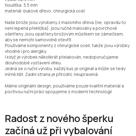
tloušťka: 3,5 mm
materiál: bukové dřevo, chirurgická ocel
Naše brože jsou vyrobeny z masivního dřeva (ne, opravdu to
není lepená překližka), jsou ručně malovány a povrchově
ošetřeny. Jsou opatřeny brožovým můstkem se zámečkem,
aby se nemohl samovolně otevřít.
Používáme komponenty z chirurgické oceli, takže jsou výrobky
vhodné i pro alergiky.
I když je výrobek několikrát přelakován, nedoporučujeme
dlouhodobé vystavení vlhku.
Jedná se o ruční výrobu, každý kus je originál a může se tedy
mírně lišit. Zadní strana je přírodní, neupravená.
Máme originální design, používáme pouze kvalitní materiál a
poctivou ruční práci spojujeme s moderní technologií.
Radost z nového šperku
začíná už při vybalování