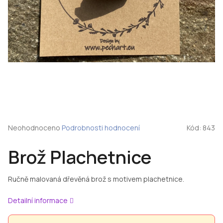
Průměrné
Neohodnoceno
Podrobnosti hodnocení
Kód:
843
hodnocení
produktu
Brož Plachetnice
je
0,0
z
Ručně malovaná dřevěná brož s motivem plachetnice.
5
hvězdiček.
Detailní informace