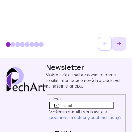
Z
Newsletter
á
p
Vložte svůj e-mail a my vám budeme
a
zasílat informace o nových produktech
na našem e-shopu.
t
í
E-mail
Vložením e-mailu souhlasíte s
podmínkami ochrany osobních údajů