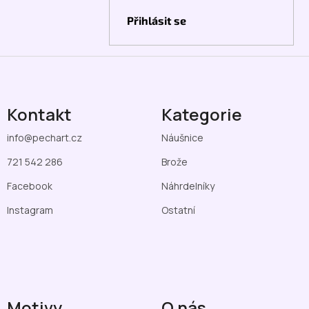
Přihlásit se
Kontakt
Kategorie
info
@
pechart.cz
Náušnice
721 542 286
Brože
Facebook
Náhrdelníky
Instagram
Ostatní
Motivy
O nás