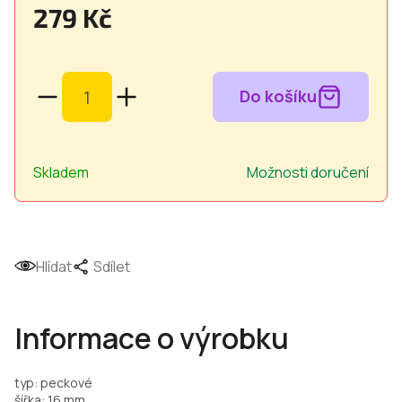
279 Kč
Měrná
cena:
Skladem
Možnosti doručení
Hlídat
Sdílet
Informace o výrobku
typ: peckové
šířka: 16 mm