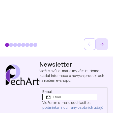
Z
Newsletter
á
p
Vložte svůj e-mail a my vám budeme
a
zasílat informace o nových produktech
na našem e-shopu.
t
í
E-mail
Vložením e-mailu souhlasíte s
podmínkami ochrany osobních údajů