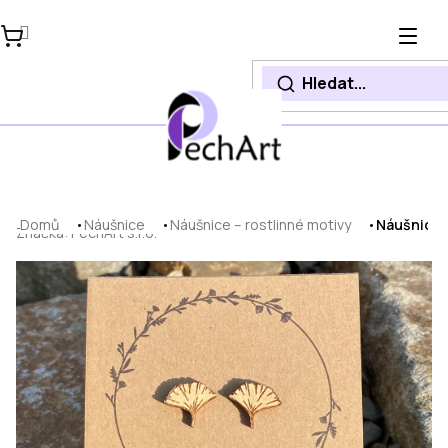
Přejít
na
obsah
Domů
Náušnice
Náušnice – rostlinné motivy
Náušnice J
Značka:
PechArt s.r.o.