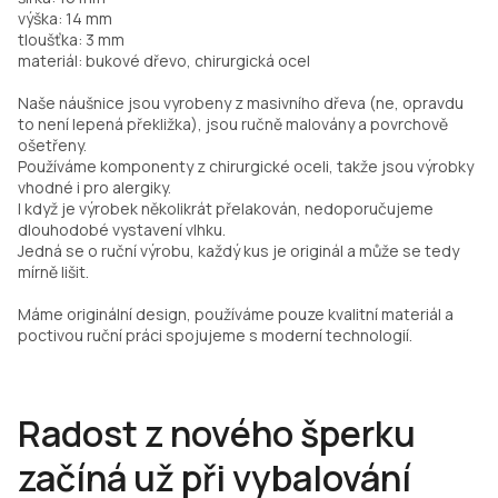
výška: 14 mm
tloušťka: 3 mm
materiál: bukové dřevo, chirurgická ocel
Naše náušnice jsou vyrobeny z masivního dřeva (ne, opravdu
to není lepená překližka), jsou ručně malovány a povrchově
ošetřeny.
Používáme komponenty z chirurgické oceli, takže jsou výrobky
vhodné i pro alergiky.
I když je výrobek několikrát přelakován, nedoporučujeme
dlouhodobé vystavení vlhku.
Jedná se o ruční výrobu, každý kus je originál a může se tedy
mírně lišit.
Máme originální design, používáme pouze kvalitní materiál a
poctivou ruční práci spojujeme s moderní technologií.
Radost z nového šperku
začíná už při vybalování