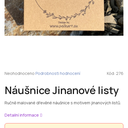
Průměrné
Neohodnoceno
Podrobnosti hodnocení
Kód:
276
hodnocení
produktu
Náušnice Jinanové listy
je
0,0
z
Ručně malované dřevěné náušnice s motivem jinanových listů.
5
hvězdiček.
Detailní informace