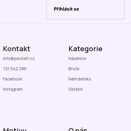
Přihlásit se
Kontakt
Kategorie
info
@
pechart.cz
Náušnice
721 542 286
Brože
Facebook
Náhrdelníky
Instagram
Ostatní
Motivy
O nás