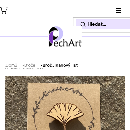
Přejít
na
obsah
Domů
Brože
Brož Jinanový list
Značka:
PechArt s.r.o.