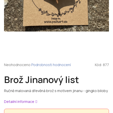
Průměrné
Neohodnoceno
Podrobnosti hodnocení
Kód:
877
hodnocení
produktu
Brož Jinanový list
je
0,0
z
Ručně malovaná dřevěná brož s motivem jinanu - gingko biloby.
5
hvězdiček.
Detailní informace