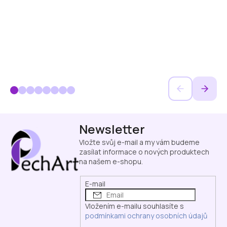
Z
Newsletter
á
p
Vložte svůj e-mail a my vám budeme
a
zasílat informace o nových produktech
na našem e-shopu.
t
í
E-mail
Vložením e-mailu souhlasíte s
podmínkami ochrany osobních údajů