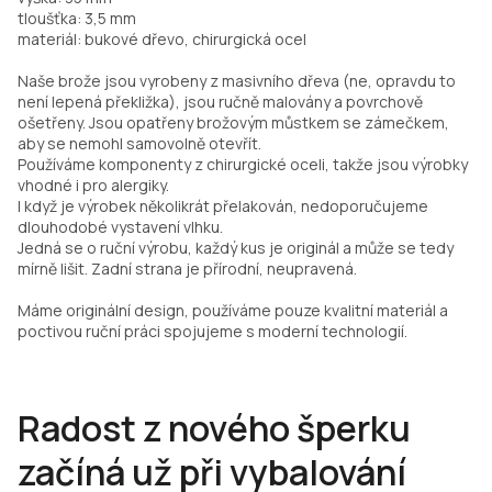
tloušťka: 3,5 mm
materiál: bukové dřevo, chirurgická ocel
Naše brože jsou vyrobeny z masivního dřeva (ne, opravdu to
není lepená překližka), jsou ručně malovány a povrchově
ošetřeny. Jsou opatřeny brožovým můstkem se zámečkem,
aby se nemohl samovolně otevřít.
Používáme komponenty z chirurgické oceli, takže jsou výrobky
vhodné i pro alergiky.
I když je výrobek několikrát přelakován, nedoporučujeme
dlouhodobé vystavení vlhku.
Jedná se o ruční výrobu, každý kus je originál a může se tedy
mírně lišit. Zadní strana je přírodní, neupravená.
Máme originální design, používáme pouze kvalitní materiál a
poctivou ruční práci spojujeme s moderní technologií.
Radost z nového šperku
začíná už při vybalování