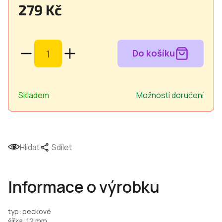
279 Kč
Měrná
cena:
Skladem
Možnosti doručení
Hlídat
Sdílet
Informace o výrobku
typ: peckové
šířka: 12 mm