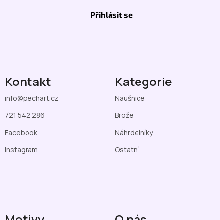
Přihlásit se
Kontakt
Kategorie
info
@
pechart.cz
Náušnice
721 542 286
Brože
Facebook
Náhrdelníky
Instagram
Ostatní
Motivy
O nás