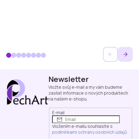
Z
Newsletter
á
p
Vložte svůj e-mail a my vám budeme
a
zasílat informace o nových produktech
na našem e-shopu.
t
í
E-mail
Vložením e-mailu souhlasíte s
podmínkami ochrany osobních údajů