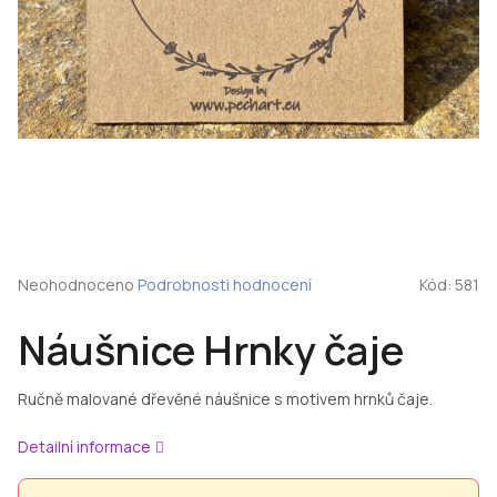
Průměrné
Neohodnoceno
Podrobnosti hodnocení
Kód:
581
hodnocení
produktu
Náušnice Hrnky čaje
je
0,0
z
Ručně malované dřevěné náušnice s motivem hrnků čaje.
5
hvězdiček.
Detailní informace