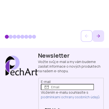
Z
Newsletter
á
p
Vložte svůj e-mail a my vám budeme
a
zasílat informace o nových produktech
na našem e-shopu.
t
í
E-mail
Vložením e-mailu souhlasíte s
podmínkami ochrany osobních údajů