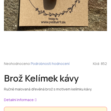
Průměrné
Neohodnoceno
Podrobnosti hodnocení
Kód:
852
hodnocení
produktu
Brož Kelímek kávy
je
0,0
z
Ručně malovaná dřevěná brož s motivem kelímku kávy.
5
hvězdiček.
Detailní informace