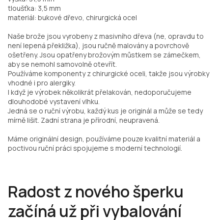
tloušťka: 3,5 mm
materiál: bukové dřevo, chirurgická ocel
Naše brože jsou vyrobeny z masivního dřeva (ne, opravdu to
není lepená překližka), jsou ručně malovány a povrchově
ošetřeny. Jsou opatřeny brožovým můstkem se zámečkem,
aby se nemohl samovolně otevřít.
Používáme komponenty z chirurgické oceli, takže jsou výrobky
vhodné i pro alergiky.
I když je výrobek několikrát přelakován, nedoporučujeme
dlouhodobé vystavení vlhku.
Jedná se o ruční výrobu, každý kus je originál a může se tedy
mírně lišit. Zadní strana je přírodní, neupravená.
Máme originální design, používáme pouze kvalitní materiál a
poctivou ruční práci spojujeme s moderní technologií.
Radost z nového šperku
začíná už při vybalování