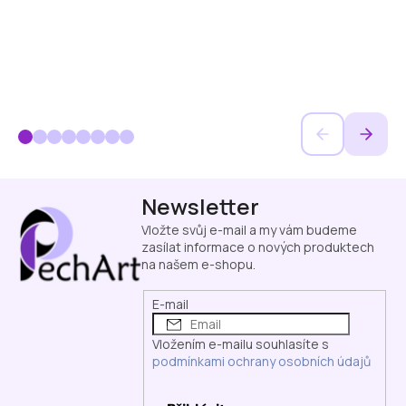
Z
Newsletter
á
p
Vložte svůj e-mail a my vám budeme
a
zasílat informace o nových produktech
na našem e-shopu.
t
í
E-mail
Vložením e-mailu souhlasíte s
podmínkami ochrany osobních údajů