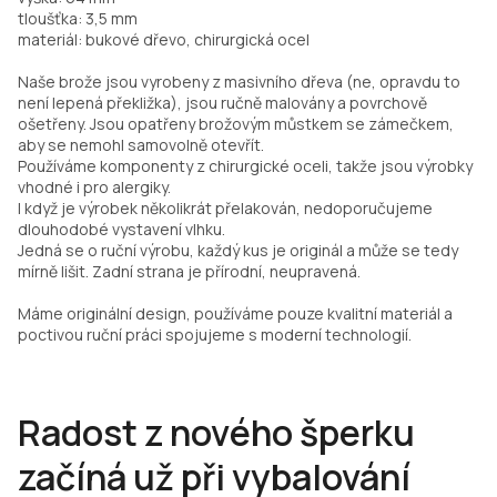
tloušťka: 3,5 mm
materiál: bukové dřevo, chirurgická ocel
Naše brože jsou vyrobeny z masivního dřeva (ne, opravdu to
není lepená překližka), jsou ručně malovány a povrchově
ošetřeny. Jsou opatřeny brožovým můstkem se zámečkem,
aby se nemohl samovolně otevřít.
Používáme komponenty z chirurgické oceli, takže jsou výrobky
vhodné i pro alergiky.
I když je výrobek několikrát přelakován, nedoporučujeme
dlouhodobé vystavení vlhku.
Jedná se o ruční výrobu, každý kus je originál a může se tedy
mírně lišit. Zadní strana je přírodní, neupravená.
Máme originální design, používáme pouze kvalitní materiál a
poctivou ruční práci spojujeme s moderní technologií.
Radost z nového šperku
začíná už při vybalování