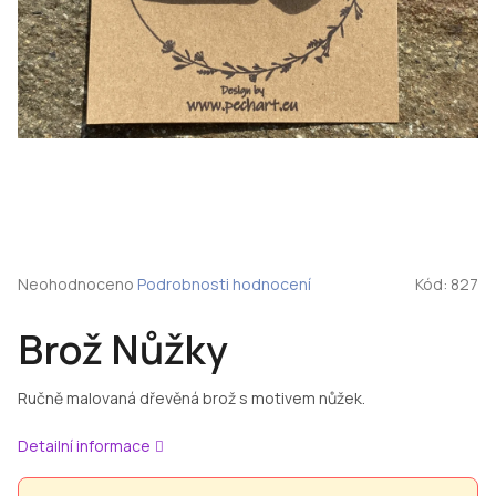
Průměrné
Neohodnoceno
Podrobnosti hodnocení
Kód:
827
hodnocení
produktu
Brož Nůžky
je
0,0
z
Ručně malovaná dřevěná brož s motivem nůžek.
5
hvězdiček.
Detailní informace