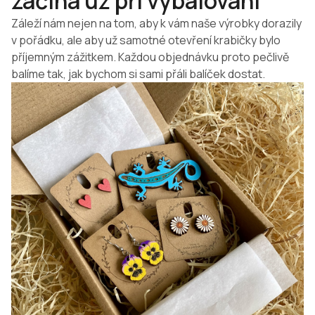
začíná už při vybalování
Záleží nám nejen na tom, aby k vám naše výrobky dorazily
v pořádku, ale aby už samotné otevření krabičky bylo
příjemným zážitkem. Každou objednávku proto pečlivě
balíme tak, jak bychom si sami přáli balíček dostat.