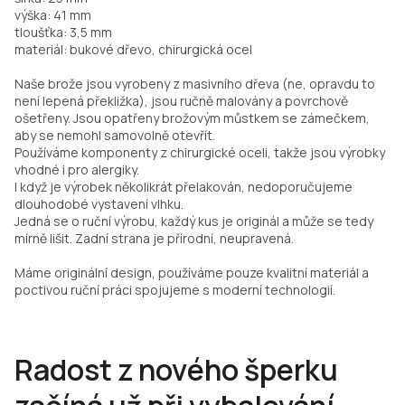
výška: 41 mm
tloušťka: 3,5 mm
materiál: bukové dřevo, chirurgická ocel
Naše brože jsou vyrobeny z masivního dřeva (ne, opravdu to
není lepená překližka), jsou ručně malovány a povrchově
ošetřeny. Jsou opatřeny brožovým můstkem se zámečkem,
aby se nemohl samovolně otevřít.
Používáme komponenty z chirurgické oceli, takže jsou výrobky
vhodné i pro alergiky.
I když je výrobek několikrát přelakován, nedoporučujeme
dlouhodobé vystavení vlhku.
Jedná se o ruční výrobu, každý kus je originál a může se tedy
mírně lišit. Zadní strana je přírodní, neupravená.
Máme originální design, používáme pouze kvalitní materiál a
poctivou ruční práci spojujeme s moderní technologií.
Radost z nového šperku