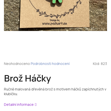
Průměrné
Neohodnoceno
Podrobnosti hodnocení
Kód:
823
hodnocení
produktu
Brož Háčky
je
0,0
z
Ručně malovaná dřevěná brož s motivem háčků zapíchnutých v
5
klubíčku.
hvězdiček.
Detailní informace