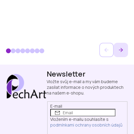
Z
Newsletter
á
p
Vložte svůj e-mail a my vám budeme
a
zasílat informace o nových produktech
na našem e-shopu.
t
í
E-mail
Vložením e-mailu souhlasíte s
podmínkami ochrany osobních údajů