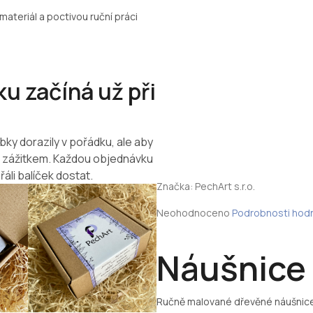
materiál a poctivou ruční práci
u začíná už při
bky dorazily v pořádku, ale aby
m zážitkem. Každou objednávku
řáli balíček dostat.
Značka:
PechArt s.r.o.
Průměrné
Neohodnoceno
Podrobnosti hod
hodnocení
produktu
je
Náušnice 
0,0
z
5
Ručně malované dřevěné náušnice
hvězdiček.