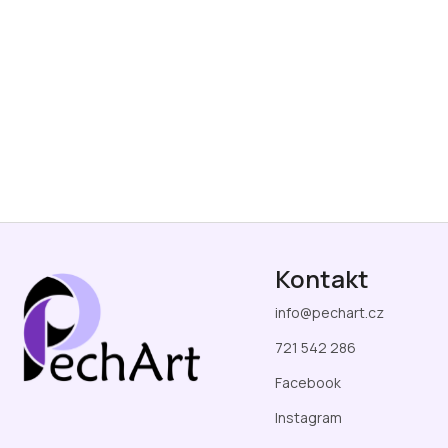
Z
á
Kontakt
p
a
info
@
pechart.cz
t
í
721 542 286
Facebook
Instagram