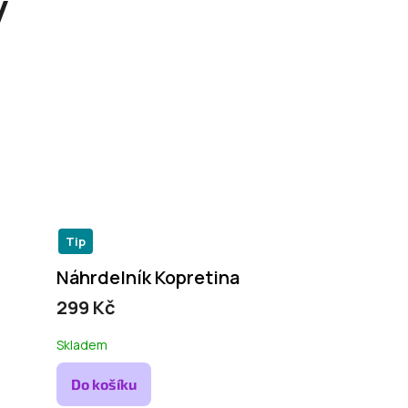
y
Tip
Náhrdelník Kopretina
299 Kč
Skladem
Do košíku