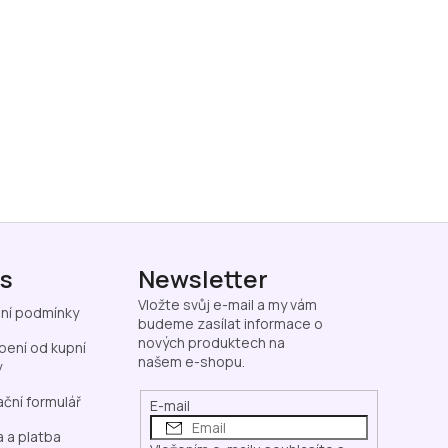
ás
Newsletter
Vložte svůj e-mail a my vám
ní podmínky
budeme zasílat informace o
nových produktech na
ení od kupní
našem e-shopu.
y
ční formulář
E-mail
 a platba