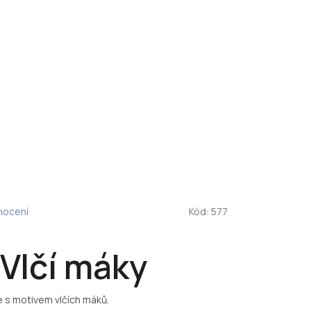
nocení
Kód:
577
Vlčí máky
 s motivem vlčích máků.