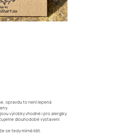
ne, opravdu to není lepená
eny.
sou výrobky vhodné i pro alergiky.
ručujeme dlouhodobé vystavení
e se tedy mírně lišit.