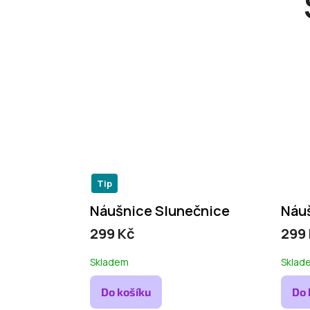
Tip
Náušnice Slunečnice
Náuš
299 Kč
299
Skladem
Sklad
Do košíku
Do 