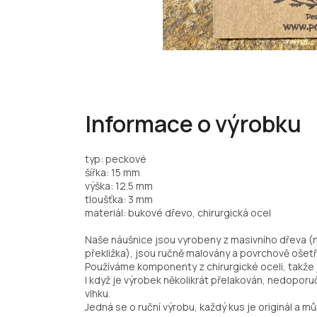
Informace o výrobku
typ: peckové
šířka: 15 mm
výška: 12.5 mm
tloušťka: 3 mm
materiál: bukové dřevo, chirurgická ocel
Naše náušnice jsou vyrobeny z masivního dřeva (
překližka), jsou ručně malovány a povrchově ošetř
Používáme komponenty z chirurgické oceli, takže j
I když je výrobek několikrát přelakován, nedopo
vlhku.
Jedná se o ruční výrobu, každý kus je originál a můž