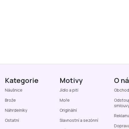
Kategorie
Motivy
O n
Náušnice
Jídlo a pití
Obchod
Brože
Moře
Odstoup
smlouv
Náhrdelníky
Originální
Reklama
Ostatní
Slavnostní a sezónní
Doprava