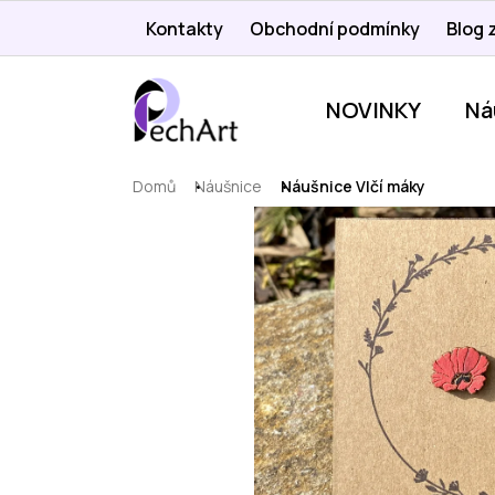
Přejít
Kontakty
Obchodní podmínky
Blog z
na
obsah
NOVINKY
Ná
Domů
Náušnice
Náušnice Vlčí máky