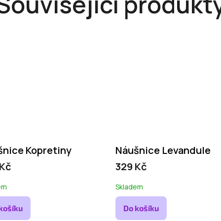
Související produkt
nice Kopretiny
Náušnice Levandule
 Kč
329 Kč
em
Skladem
košíku
Do košíku