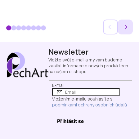
Z
Newsletter
á
p
Vložte svůj e-mail a my vám budeme
a
zasílat informace o nových produktech
na našem e-shopu.
t
í
E-mail
Vložením e-mailu souhlasíte s
podmínkami ochrany osobních údajů
Přihlásit se