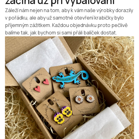
začíná už při vybalování
Záleží nám nejen na tom, aby k vám naše výrobky dorazily
v pořádku, ale aby už samotné otevření krabičky bylo
příjemným zážitkem. Každou objednávku proto pečlivě
balíme tak, jak bychom si sami přáli balíček dostat.