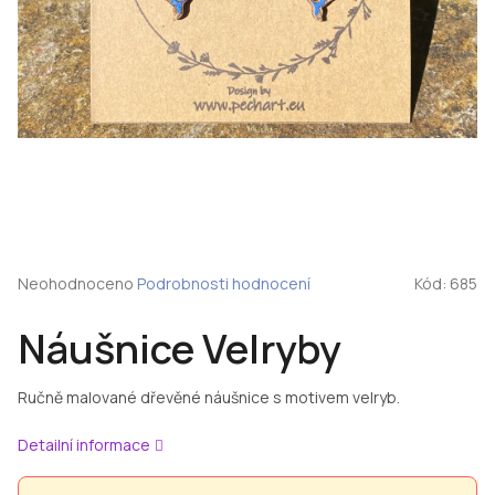
Průměrné
Neohodnoceno
Podrobnosti hodnocení
Kód:
685
hodnocení
produktu
Náušnice Velryby
je
0,0
z
Ručně malované dřevěné náušnice s motivem velryb.
5
hvězdiček.
Detailní informace