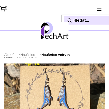
Přejít
na
obsah
Domů
Náušnice
Náušnice Velryby
Značka:
PechArt s.r.o.