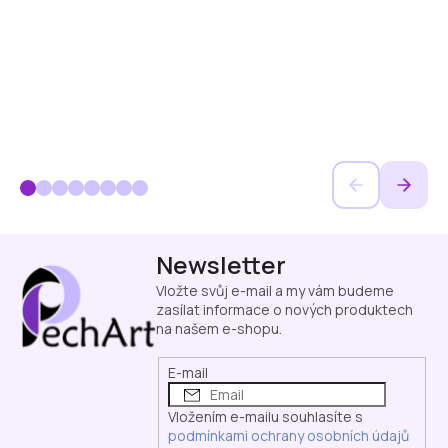
Z
Newsletter
á
p
Vložte svůj e-mail a my vám budeme
a
zasílat informace o nových produktech
na našem e-shopu.
t
í
E-mail
Vložením e-mailu souhlasíte s
podmínkami ochrany osobních údajů