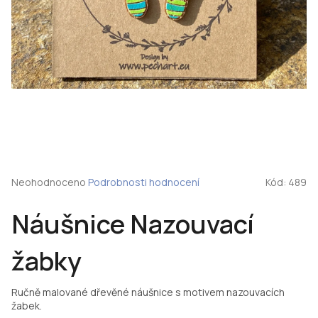
Průměrné
Neohodnoceno
Podrobnosti hodnocení
Kód:
489
hodnocení
produktu
Náušnice Nazouvací
je
0,0
z
žabky
5
hvězdiček.
Ručně malované dřevěné náušnice s motivem nazouvacích
žabek.