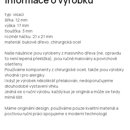
Informace o výrobku
typ: visací
šířka: 12 mm
výška: 17 mm
tloušťka: 3 mm
rozměr háčku: 21 x 21 mm
materiál: bukové dřevo, chirurgická ocel
Naše náušnice jsou vyrobeny z masivního dřeva (ne, opravdu
to není lepená překližka), jsou ručně malovány a povrchově
ošetřeny.
Používáme komponenty z chirurgické oceli, takže jsou výrobky
vhodné i pro alergiky.
I když je výrobek několikrát přelakován, nedoporučujeme
dlouhodobé vystavení vlhku.
Jedná se o ruční výrobu, každý kus je originál a může se tedy
mírně lišit.
Máme originální design, používáme pouze kvalitní materiál a
poctivou ruční práci spojujeme s moderní technologií.