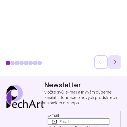
Z
Newsletter
á
p
Vložte svůj e-mail a my vám budeme
a
zasílat informace o nových produktech
na našem e-shopu.
t
í
E-mail