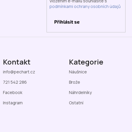
Vložením e-mailu souhlasíte s
podmínkami ochrany osobních údajů
Přihlásit se
Kontakt
Kategorie
info
@
pechart.cz
Náušnice
721 542 286
Brože
Facebook
Náhrdelníky
Instagram
Ostatní