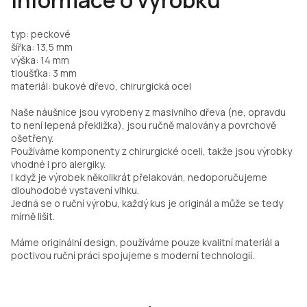
Informace o výrobku
typ: peckové
šířka: 13,5 mm
výška: 14 mm
tloušťka: 3 mm
materiál: bukové dřevo, chirurgická ocel
Naše náušnice jsou vyrobeny z masivního dřeva (ne, opravdu
to není lepená překližka), jsou ručně malovány a povrchově
ošetřeny.
Používáme komponenty z chirurgické oceli, takže jsou výrobky
vhodné i pro alergiky.
I když je výrobek několikrát přelakován, nedoporučujeme
dlouhodobé vystavení vlhku.
Jedná se o ruční výrobu, každý kus je originál a může se tedy
mírně lišit.
Máme originální design, používáme pouze kvalitní materiál a
poctivou ruční práci spojujeme s moderní technologií.