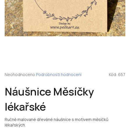
Průměrné
Neohodnoceno
Podrobnosti hodnocení
Kód:
657
hodnocení
produktu
Náušnice Měsíčky
je
0,0
z
lékařské
5
hvězdiček.
Ručně malované dřevěné náušnice s motivem měsíčků
lékařských.