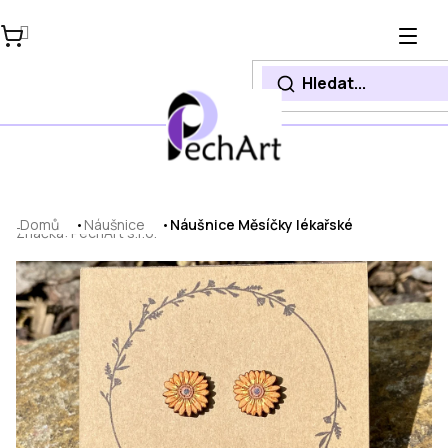
Přejít
na
obsah
Domů
Náušnice
Náušnice Měsíčky lékařské
Značka:
PechArt s.r.o.