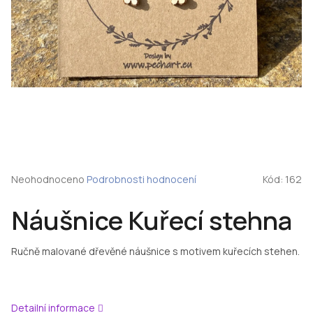
Průměrné
Neohodnoceno
Podrobnosti hodnocení
Kód:
162
hodnocení
produktu
Náušnice Kuřecí stehna
je
0,0
z
Ručně malované dřevěné náušnice s motivem kuřecích stehen.
5
hvězdiček.
Detailní informace