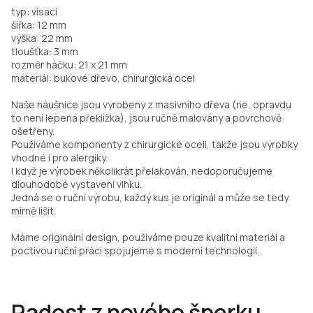
typ: visací
šířka: 12 mm
výška: 22 mm
tloušťka: 3 mm
rozměr háčku: 21 x 21 mm
materiál: bukové dřevo, chirurgická ocel
Naše náušnice jsou vyrobeny z masivního dřeva (ne, opravdu
to není lepená překližka), jsou ručně malovány a povrchově
ošetřeny.
Používáme komponenty z chirurgické oceli, takže jsou výrobky
vhodné i pro alergiky.
I když je výrobek několikrát přelakován, nedoporučujeme
dlouhodobé vystavení vlhku.
Jedná se o ruční výrobu, každý kus je originál a může se tedy
mírně lišit.
Máme originální design, používáme pouze kvalitní materiál a
poctivou ruční práci spojujeme s moderní technologií.
Radost z nového šperku