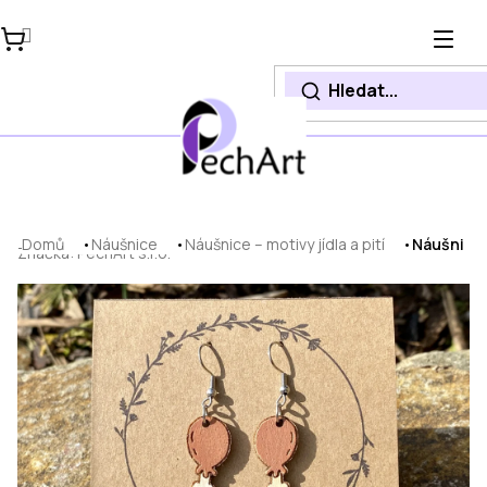
Přejít
na
obsah
Domů
Náušnice
Náušnice – motivy jídla a pití
Náušnice 
Značka:
PechArt s.r.o.