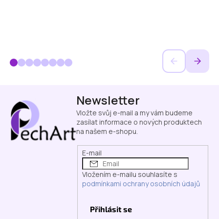
Z
Newsletter
á
p
Vložte svůj e-mail a my vám budeme
a
zasílat informace o nových produktech
na našem e-shopu.
t
í
E-mail
Vložením e-mailu souhlasíte s
podmínkami ochrany osobních údajů
Přihlásit se