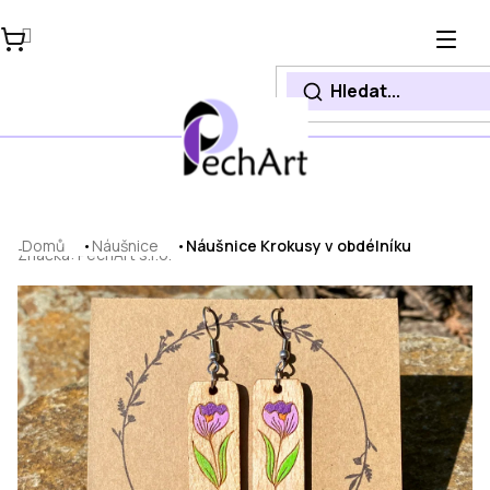
Přejít
na
obsah
Domů
Náušnice
Náušnice Krokusy v obdélníku
Značka:
PechArt s.r.o.