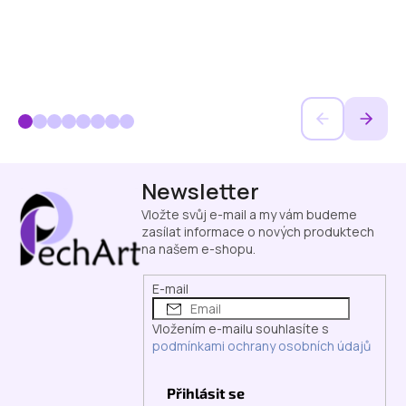
Z
Newsletter
á
p
Vložte svůj e-mail a my vám budeme
a
zasílat informace o nových produktech
na našem e-shopu.
t
í
E-mail
Vložením e-mailu souhlasíte s
podmínkami ochrany osobních údajů
Přihlásit se