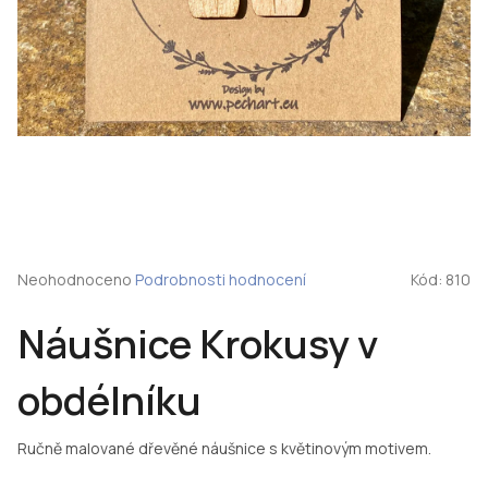
Průměrné
Neohodnoceno
Podrobnosti hodnocení
Kód:
810
hodnocení
produktu
Náušnice Krokusy v
je
0,0
z
obdélníku
5
hvězdiček.
Ručně malované dřevěné náušnice s květinovým motivem.