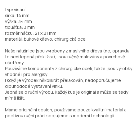
typ: visací
šířka: 14 mm
výška: 34 mm
tloušťka: 3 mm
rozměr háčku: 21 x 21 mm
materiál: bukové dřevo, chirurgická ocel
Naše náušnice jsou vyrobeny z masivního dřeva (ne, opravdu
to není lepená překližka), jsou ručně malovány a povrchově
ošetřeny.
Používáme komponenty z chirurgické oceli, takže jsou výrobky
vhodné i pro alergiky.
I když je výrobek několikrát přelakován, nedoporučujeme
dlouhodobé vystavení vlhku.
Jedná se o ruční výrobu, každý kus je originál a může se tedy
mírně lišit.
Máme originální design, používáme pouze kvalitní materiál a
poctivou ruční práci spojujeme s moderní technologií.