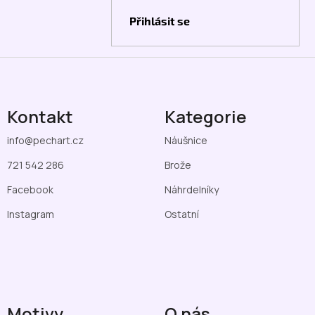
Přihlásit se
Kontakt
Kategorie
info
@
pechart.cz
Náušnice
721 542 286
Brože
Facebook
Náhrdelníky
Instagram
Ostatní
Motivy
O nás