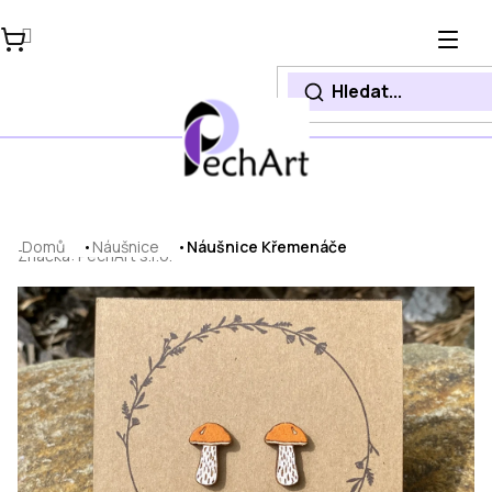
Přejít
na
obsah
Domů
Náušnice
Náušnice Křemenáče
Značka:
PechArt s.r.o.