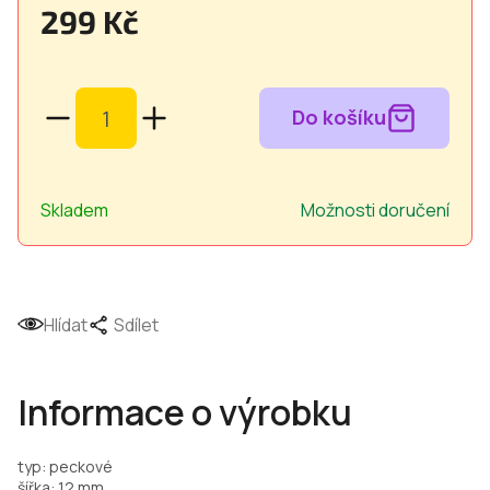
299 Kč
Měrná
cena:
Skladem
Možnosti doručení
Hlídat
Sdílet
Informace o výrobku
typ: peckové
šířka: 12 mm