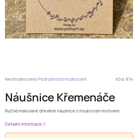
Průměrné
Neohodnoceno
Podrobnosti hodnocení
Kód:
874
hodnocení
produktu
Náušnice Křemenáče
je
0,0
z
Ručně malované dřevěné náušnice s houbovým motivem.
5
hvězdiček.
Detailní informace