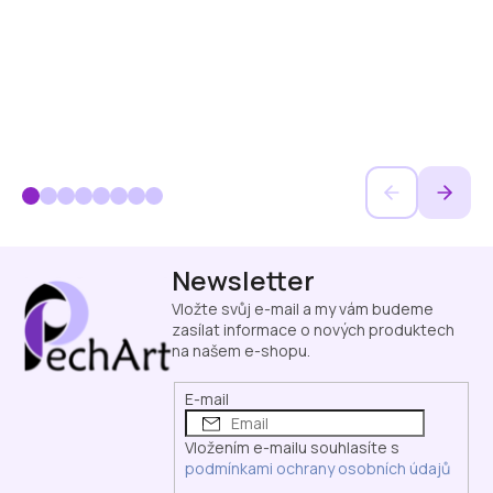
Z
Newsletter
á
p
Vložte svůj e-mail a my vám budeme
a
zasílat informace o nových produktech
na našem e-shopu.
t
í
E-mail
Vložením e-mailu souhlasíte s
podmínkami ochrany osobních údajů