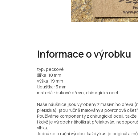
Informace o výrobku
typ: peckové
šířka: 10 mm
výška: 19 mm
tloušťka: 3 mm
materiál: bukové dřevo, chirurgická ocel
Naše náušnice jsou vyrobeny z masivního dřeva (
překližka), jsou ručně malovány a povrchově ošetř
Používáme komponenty z chirurgické oceli, takže j
I když je výrobek několikrát přelakován, nedopo
vlhku.
Jedná se o ruční výrobu, každý kus je originál a můž