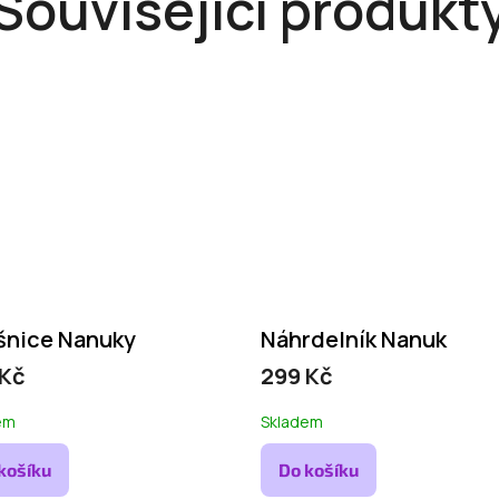
Související produkt
šnice Nanuky
Náhrdelník Nanuk
 Kč
299 Kč
em
Skladem
košíku
Do košíku