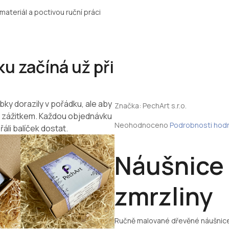
materiál a poctivou ruční práci
u začíná už při
bky dorazily v pořádku, ale aby
Značka:
PechArt s.r.o.
m zážitkem. Každou objednávku
Průměrné
Neohodnoceno
Podrobnosti hod
řáli balíček dostat.
hodnocení
produktu
je
Náušnice
0,0
z
5
zmrzliny
hvězdiček.
Ručně malované dřevěné náušnice