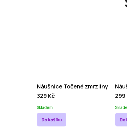
Náušnice Točené zmrzliny
Náu
329 Kč
299
Skladem
Sklad
Do košíku
Do 