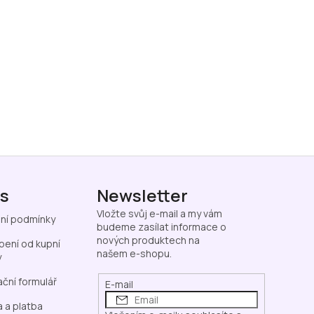
ás
Newsletter
Vložte svůj e-mail a my vám
ní podmínky
budeme zasílat informace o
nových produktech na
ení od kupní
našem e-shopu.
y
ční formulář
E-mail
 a platba