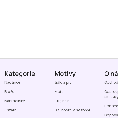
Kategorie
Motivy
O n
Náušnice
Jídlo a pití
Obchod
Brože
Moře
Odstoup
smlouv
Náhrdelníky
Originální
Reklama
Ostatní
Slavnostní a sezónní
Doprava