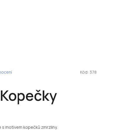
nocení
Kód:
378
 Kopečky
 s motivem kopečků zmrzliny.