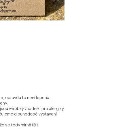
ne, opravdu to není lepená
eny.
sou výrobky vhodné i pro alergiky.
ručujeme dlouhodobé vystavení
e se tedy mírně lišit.