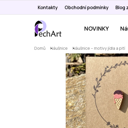
Přejít
Kontakty
Obchodní podmínky
Blog z
na
obsah
NOVINKY
Ná
Domů
Náušnice
Náušnice – motivy jídla a pití