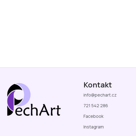
Z
á
Kontakt
p
a
info
@
pechart.cz
t
í
721 542 286
Facebook
Instagram