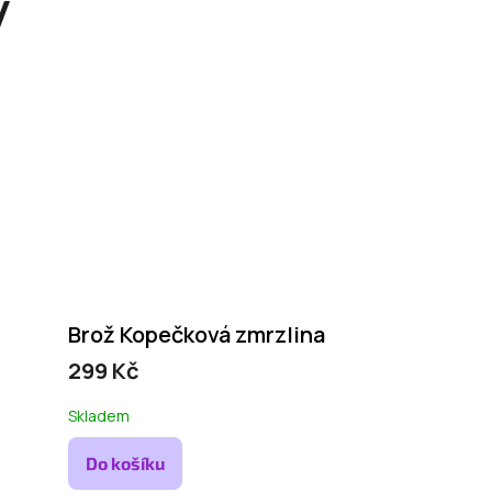
y
Brož Kopečková zmrzlina
299 Kč
Skladem
Do košíku