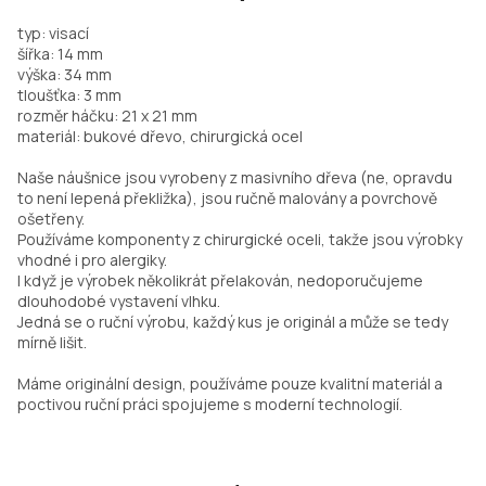
typ: visací
šířka: 14 mm
výška: 34 mm
tloušťka: 3 mm
rozměr háčku: 21 x 21 mm
materiál: bukové dřevo, chirurgická ocel
Naše náušnice jsou vyrobeny z masivního dřeva (ne, opravdu
to není lepená překližka), jsou ručně malovány a povrchově
ošetřeny.
Používáme komponenty z chirurgické oceli, takže jsou výrobky
vhodné i pro alergiky.
I když je výrobek několikrát přelakován, nedoporučujeme
dlouhodobé vystavení vlhku.
Jedná se o ruční výrobu, každý kus je originál a může se tedy
mírně lišit.
Máme originální design, používáme pouze kvalitní materiál a
poctivou ruční práci spojujeme s moderní technologií.