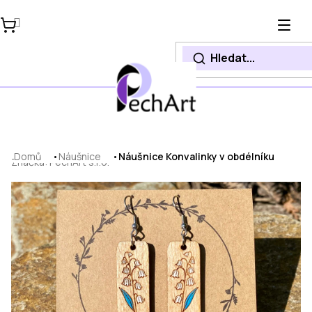
Přejít
na
obsah
Domů
Náušnice
Náušnice Konvalinky v obdélníku
Značka:
PechArt s.r.o.