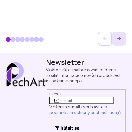
Z
Newsletter
á
p
Vložte svůj e-mail a my vám budeme
a
zasílat informace o nových produktech
na našem e-shopu.
t
í
E-mail
Vložením e-mailu souhlasíte s
podmínkami ochrany osobních údajů
Přihlásit se