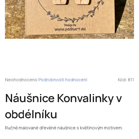
Průměrné
Neohodnoceno
Podrobnosti hodnocení
Kód:
811
hodnocení
produktu
Náušnice Konvalinky v
je
0,0
z
obdélníku
5
hvězdiček.
Ručně malované dřevěné náušnice s květinovým motivem.