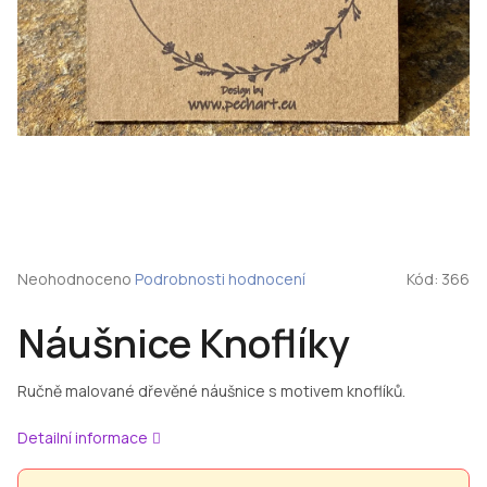
Průměrné
Neohodnoceno
Podrobnosti hodnocení
Kód:
366
hodnocení
produktu
Náušnice Knoflíky
je
0,0
z
Ručně malované dřevěné náušnice s motivem knoflíků.
5
hvězdiček.
Detailní informace