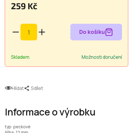
259 Kč
Měrná
cena:
Skladem
Možnosti doručení
Hlídat
Sdílet
Informace o výrobku
typ: peckové
šířka: 12 mm