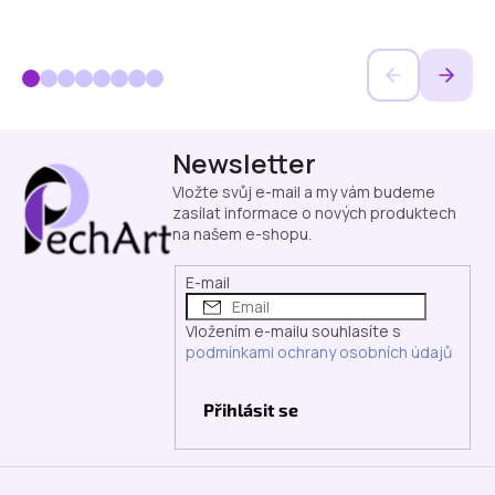
Z
Newsletter
á
p
Vložte svůj e-mail a my vám budeme
a
zasílat informace o nových produktech
na našem e-shopu.
t
í
E-mail
Vložením e-mailu souhlasíte s
podmínkami ochrany osobních údajů
Přihlásit se