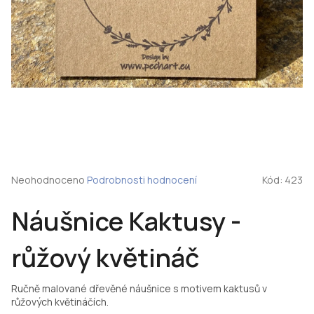
Průměrné
Neohodnoceno
Podrobnosti hodnocení
Kód:
423
hodnocení
produktu
Náušnice Kaktusy -
je
0,0
z
růžový květináč
5
hvězdiček.
Ručně malované dřevěné náušnice s motivem kaktusů v
růžových květináčích.