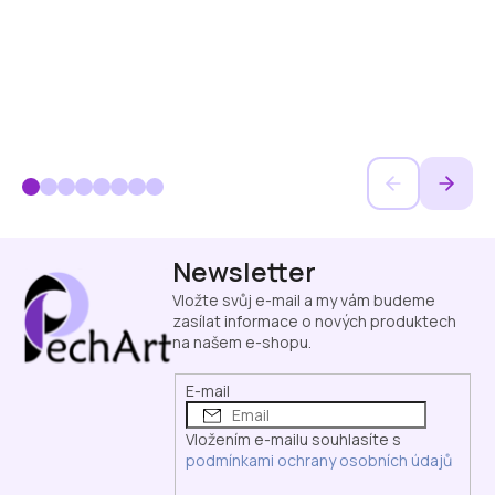
Z
Newsletter
á
p
Vložte svůj e-mail a my vám budeme
a
zasílat informace o nových produktech
na našem e-shopu.
t
í
E-mail
Vložením e-mailu souhlasíte s
podmínkami ochrany osobních údajů