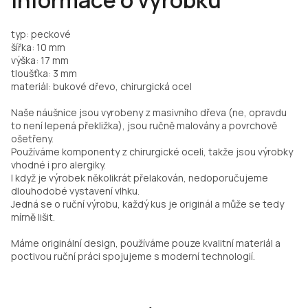
Informace o výrobku
typ: peckové
šířka: 10 mm
výška: 17 mm
tloušťka: 3 mm
materiál: bukové dřevo, chirurgická ocel
Naše náušnice jsou vyrobeny z masivního dřeva (ne, opravdu
to není lepená překližka), jsou ručně malovány a povrchově
ošetřeny.
Používáme komponenty z chirurgické oceli, takže jsou výrobky
vhodné i pro alergiky.
I když je výrobek několikrát přelakován, nedoporučujeme
dlouhodobé vystavení vlhku.
Jedná se o ruční výrobu, každý kus je originál a může se tedy
mírně lišit.
Máme originální design, používáme pouze kvalitní materiál a
poctivou ruční práci spojujeme s moderní technologií.