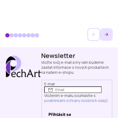
Z
Newsletter
á
p
Vložte svůj e-mail a my vám budeme
a
zasílat informace o nových produktech
na našem e-shopu.
t
í
E-mail
Vložením e-mailu souhlasíte s
podmínkami ochrany osobních údajů
Přihlásit se