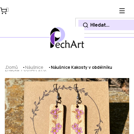
Přejít
na
obsah
Domů
Náušnice
Náušnice Kakosty v obdélníku
Značka:
PechArt s.r.o.