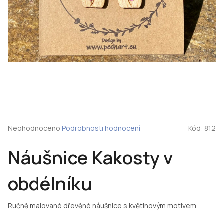
Průměrné
Neohodnoceno
Podrobnosti hodnocení
Kód:
812
hodnocení
produktu
Náušnice Kakosty v
je
0,0
z
obdélníku
5
hvězdiček.
Ručně malované dřevěné náušnice s květinovým motivem.