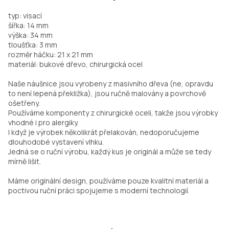
typ: visací
šířka: 14 mm
výška: 34 mm
tloušťka: 3 mm
rozměr háčku: 21 x 21 mm
materiál: bukové dřevo, chirurgická ocel
Naše náušnice jsou vyrobeny z masivního dřeva (ne, opravdu
to není lepená překližka), jsou ručně malovány a povrchově
ošetřeny.
Používáme komponenty z chirurgické oceli, takže jsou výrobky
vhodné i pro alergiky.
I když je výrobek několikrát přelakován, nedoporučujeme
dlouhodobé vystavení vlhku.
Jedná se o ruční výrobu, každý kus je originál a může se tedy
mírně lišit.
Máme originální design, používáme pouze kvalitní materiál a
poctivou ruční práci spojujeme s moderní technologií.