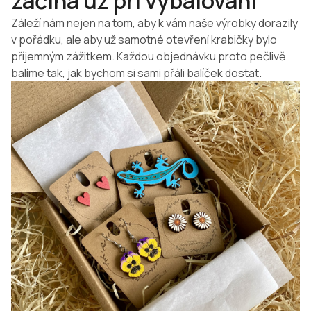
začíná už při vybalování
Záleží nám nejen na tom, aby k vám naše výrobky dorazily
v pořádku, ale aby už samotné otevření krabičky bylo
příjemným zážitkem. Každou objednávku proto pečlivě
balíme tak, jak bychom si sami přáli balíček dostat.