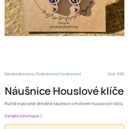
Průměrné
Neohodnoceno
Podrobnosti hodnocení
Kód:
936
hodnocení
produktu
Náušnice Houslové klíče
je
0,0
z
Ručně malované dřevěné náušnice s motivem houslových klíčů.
5
hvězdiček.
Detailní informace