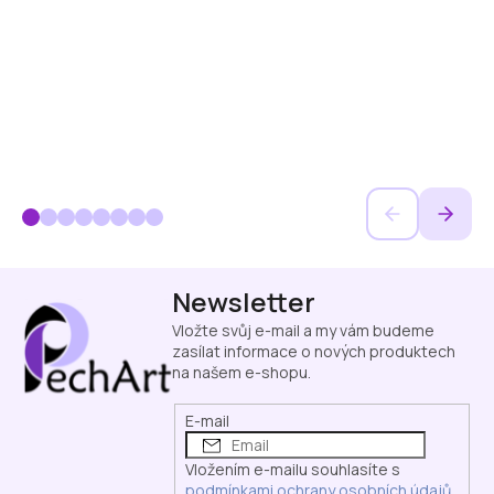
Z
Newsletter
á
p
Vložte svůj e-mail a my vám budeme
a
zasílat informace o nových produktech
na našem e-shopu.
t
í
E-mail
Vložením e-mailu souhlasíte s
podmínkami ochrany osobních údajů