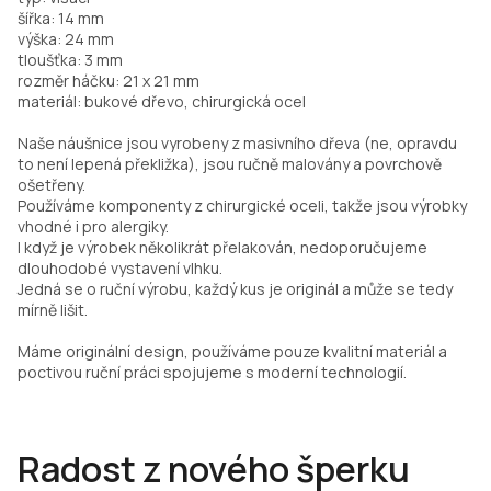
šířka: 14 mm
výška: 24 mm
tloušťka: 3 mm
rozměr háčku: 21 x 21 mm
materiál: bukové dřevo, chirurgická ocel
Naše náušnice jsou vyrobeny z masivního dřeva (ne, opravdu
to není lepená překližka), jsou ručně malovány a povrchově
ošetřeny.
Používáme komponenty z chirurgické oceli, takže jsou výrobky
vhodné i pro alergiky.
I když je výrobek několikrát přelakován, nedoporučujeme
dlouhodobé vystavení vlhku.
Jedná se o ruční výrobu, každý kus je originál a může se tedy
mírně lišit.
Máme originální design, používáme pouze kvalitní materiál a
poctivou ruční práci spojujeme s moderní technologií.
Radost z nového šperku