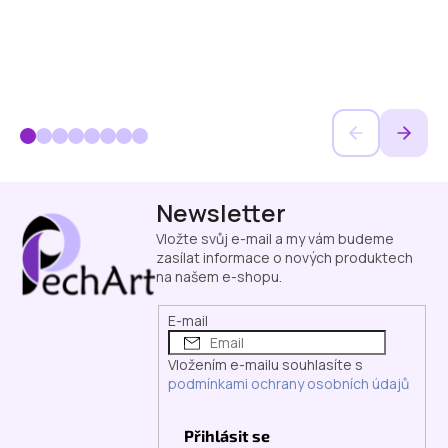
Z
Newsletter
á
p
Vložte svůj e-mail a my vám budeme
a
zasílat informace o nových produktech
na našem e-shopu.
t
í
E-mail
Vložením e-mailu souhlasíte s
podmínkami ochrany osobních údajů
Přihlásit se