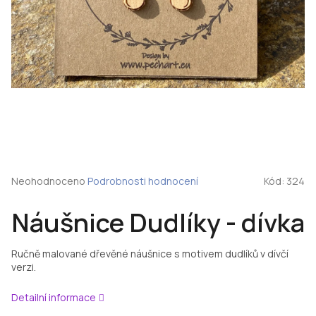
Průměrné
Neohodnoceno
Podrobnosti hodnocení
Kód:
324
hodnocení
produktu
Náušnice Dudlíky - dívka
je
0,0
z
Ručně malované dřevěné náušnice s motivem dudlíků v dívčí
5
verzi.
hvězdiček.
Detailní informace