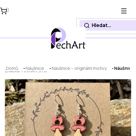
Přejít
na
obsah
Domů
Náušnice
Náušnice – originální motivy
Náušnice D
Značka:
PechArt s.r.o.