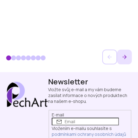
Z
Newsletter
á
p
Vložte svůj e-mail a my vám budeme
a
zasílat informace o nových produktech
na našem e-shopu.
t
í
E-mail
Vložením e-mailu souhlasíte s
podmínkami ochrany osobních údajů