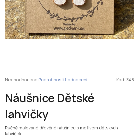
Průměrné
Neohodnoceno
Podrobnosti hodnocení
Kód:
348
hodnocení
produktu
Náušnice Dětské
je
0,0
z
lahvičky
5
hvězdiček.
Ručně malované dřevěné náušnice s motivem dětských
lahviček.