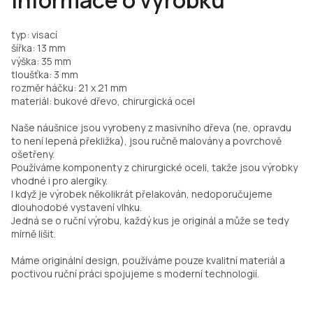
Informace o výrobku
typ: visací
šířka: 13 mm
výška: 35 mm
tloušťka: 3 mm
rozměr háčku: 21 x 21 mm
materiál: bukové dřevo, chirurgická ocel
Naše náušnice jsou vyrobeny z masivního dřeva (ne, opravdu
to není lepená překližka), jsou ručně malovány a povrchově
ošetřeny.
Používáme komponenty z chirurgické oceli, takže jsou výrobky
vhodné i pro alergiky.
I když je výrobek několikrát přelakován, nedoporučujeme
dlouhodobé vystavení vlhku.
Jedná se o ruční výrobu, každý kus je originál a může se tedy
mírně lišit.
Máme originální design, používáme pouze kvalitní materiál a
poctivou ruční práci spojujeme s moderní technologií.