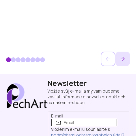
Z
Newsletter
á
p
Vložte svůj e-mail a my vám budeme
a
zasílat informace o nových produktech
na našem e-shopu.
t
í
E-mail
Vložením e-mailu souhlasíte s
podmínkami ochrany osobních údajů