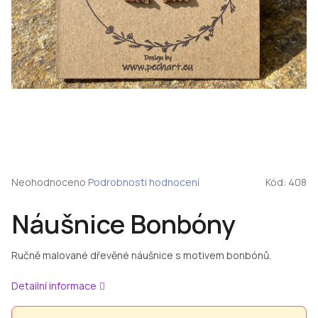
Průměrné
Neohodnoceno
Podrobnosti hodnocení
Kód:
408
hodnocení
produktu
Náušnice Bonbóny
je
0,0
z
Ručně malované dřevěné náušnice s motivem bonbónů.
5
hvězdiček.
Detailní informace