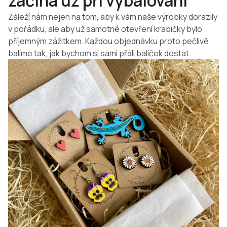
začíná už při vybalování
Záleží nám nejen na tom, aby k vám naše výrobky dorazily
v pořádku, ale aby už samotné otevření krabičky bylo
příjemným zážitkem. Každou objednávku proto pečlivě
balíme tak, jak bychom si sami přáli balíček dostat.