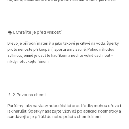
🌦️ 1.
Chraňte je před vlhkostí
Dřevo je přírodní materiál a jako takové je citlivé na vodu. Šperky
proto nenoste při koupání, sportu ani v sauně. Pokud náhodou
zvlhnou, jemně je osušte hadříkem a nechte volně uschnout –
nikdy nefoukejte fénem.
💄 2.
Pozor na chemii
Parfémy, laky na vlasy nebo čisticí prostředky mohou dřevo i
lak narušit. Šperky nasazujte vždy až po aplikaci kosmetiky a
sundávejte je při úklidu nebo práci s chemikáliemi.