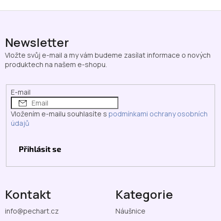
Z
á
p
Newsletter
a
Vložte svůj e-mail a my vám budeme zasílat informace o nových
t
produktech na našem e-shopu.
í
E-mail
Vložením e-mailu souhlasíte s
podmínkami ochrany osobních
údajů
Přihlásit se
Kontakt
Kategorie
info
@
pechart.cz
Náušnice