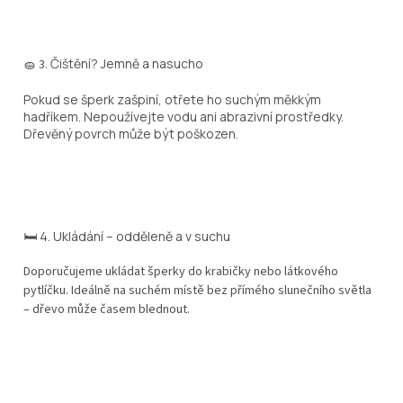
Čištění? Jemně a nasucho
🧽 3.
Pokud se šperk zašpiní, otřete ho suchým měkkým
hadříkem. Nepoužívejte vodu ani abrazivní prostředky.
Dřevěný povrch může být poškozen.
🛏️ 4.
Ukládání – odděleně a v suchu
Doporučujeme ukládat šperky do krabičky nebo látkového
pytlíčku. Ideálně na suchém místě bez přímého slunečního světla
– dřevo může časem blednout.