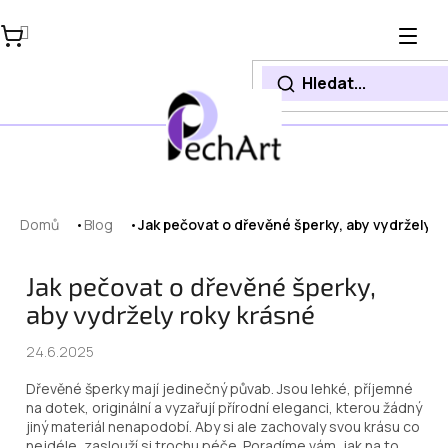
Přejít
na
obsah
Domů
Blog
Jak pečovat o dřevěné šperky, aby vydržely r
Jak pečovat o dřevěné šperky,
aby vydržely roky krásné
24.6.2025
Dřevěné šperky mají jedinečný půvab. Jsou lehké, příjemné
na dotek, originální a vyzařují přírodní eleganci, kterou žádný
jiný materiál nenapodobí. Aby si ale zachovaly svou krásu co
nejdéle, zaslouží si trochu péče. Poradíme vám, jak na to.