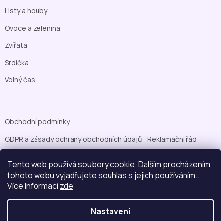
Listy a houby
Ovoce a zelenina
Zvířata
Srdíčka
Volný čas
Obchodní podmínky
GDPR a zásady ochrany obchodních údajů
Reklamační řád
Pravidla cookies
Možnosti platby
Tento web používá soubory cookie. Dalším procházením
tohoto webu vyjadřujete souhlas s jejich používáním..
Více informací
zde
.
Nastavení
Vytvořil Shoptet