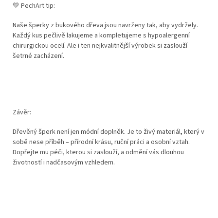
💛 PechArt tip:
Naše šperky z bukového dřeva jsou navrženy tak, aby vydržely.
Každý kus pečlivě lakujeme a kompletujeme s hypoalergenní
chirurgickou ocelí. Ale i ten nejkvalitnější výrobek si zaslouží
šetrné zacházení.
Závěr:
Dřevěný šperk není jen módní doplněk. Je to živý materiál, který v
sobě nese příběh – přírodní krásu, ruční práci a osobní vztah.
Dopřejte mu péči, kterou si zaslouží, a odmění vás dlouhou
životností i nadčasovým vzhledem.