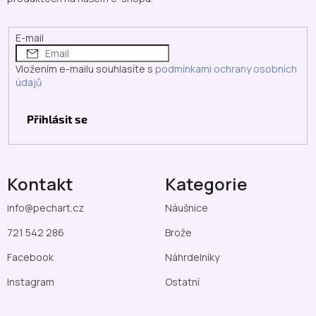
í
E-mail
Vložením e-mailu souhlasíte s
podmínkami ochrany osobních
údajů
Přihlásit se
Kontakt
Kategorie
info
@
pechart.cz
Náušnice
721 542 286
Brože
Facebook
Náhrdelníky
Instagram
Ostatní