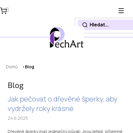
Přejít
na
obsah
Domů
Blog
Blog
V
Jak pečovat o dřevěné šperky, aby
ý
vydržely roky krásné
p
i
24.6.2025
s
č
Dřevěné šperky mají jedinečný půvab. Jsou lehké, příjemné