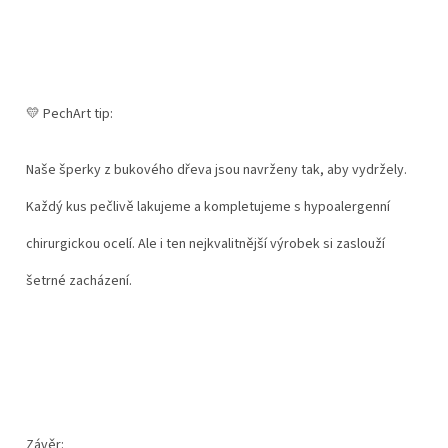
💛 PechArt tip:
Naše šperky z bukového dřeva jsou navrženy tak, aby vydržely.
Každý kus pečlivě lakujeme a kompletujeme s hypoalergenní
chirurgickou ocelí. Ale i ten nejkvalitnější výrobek si zaslouží
šetrné zacházení.
Závěr: