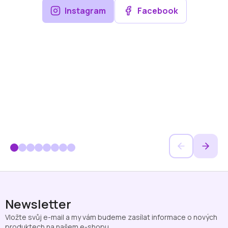
k
y
Instagram
Facebook
v
ý
p
i
s
u
Z
á
p
Newsletter
a
Vložte svůj e-mail a my vám budeme zasílat informace o nových
t
produktech na našem e-shopu.