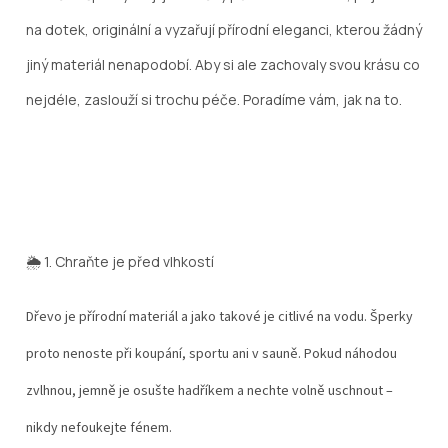
l
na dotek, originální a vyzařují přírodní eleganci, kterou žádný
á
n
jiný materiál nenapodobí. Aby si ale zachovaly svou krásu co
k
ů
nejdéle, zaslouží si trochu péče. Poradíme vám, jak na to.
🌦️ 1.
Chraňte je před vlhkostí
Dřevo je přírodní materiál a jako takové je citlivé na vodu. Šperky
proto nenoste při koupání, sportu ani v sauně. Pokud náhodou
zvlhnou, jemně je osušte hadříkem a nechte volně uschnout –
nikdy nefoukejte fénem.