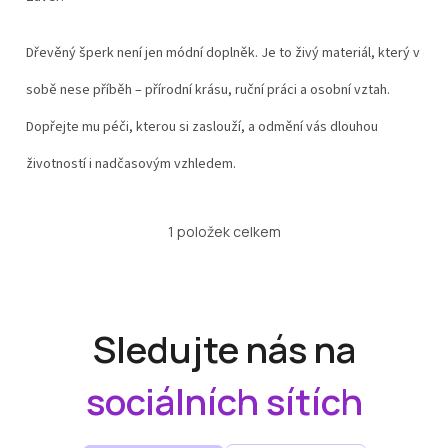
Dřevěný šperk není jen módní doplněk. Je to živý materiál, který v
sobě nese příběh – přírodní krásu, ruční práci a osobní vztah.
Dopřejte mu péči, kterou si zaslouží, a odmění vás dlouhou
životností i nadčasovým vzhledem.
1
položek celkem
O
v
l
á
d
a
Sledujte nás na
c
í
sociálních sítích
p
r
v