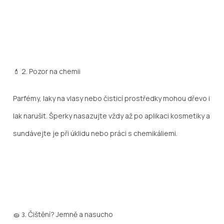
💄 2.
Pozor na chemii
Parfémy, laky na vlasy nebo čisticí prostředky mohou dřevo i
lak narušit. Šperky nasazujte vždy až po aplikaci kosmetiky a
sundávejte je při úklidu nebo práci s chemikáliemi.
Čištění? Jemně a nasucho
🧽 3.