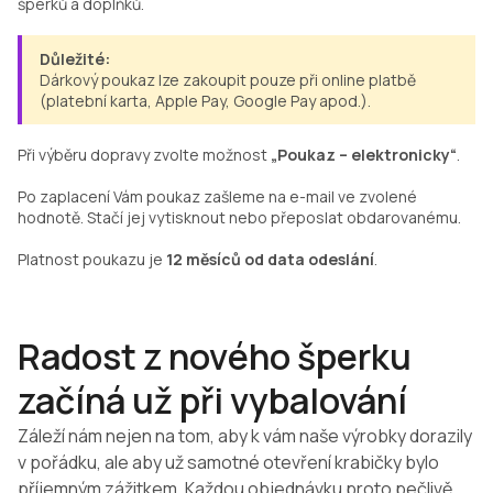
šperků a doplňků.
Důležité:
Dárkový poukaz lze zakoupit pouze při online platbě
(platební karta, Apple Pay, Google Pay apod.).
Při výběru dopravy zvolte možnost
„Poukaz – elektronicky“
.
Po zaplacení Vám poukaz zašleme na e-mail ve zvolené
hodnotě. Stačí jej vytisknout nebo přeposlat obdarovanému.
Platnost poukazu je
12 měsíců od data odeslání
.
Radost z nového šperku
začíná už při vybalování
Záleží nám nejen na tom, aby k vám naše výrobky dorazily
v pořádku, ale aby už samotné otevření krabičky bylo
příjemným zážitkem. Každou objednávku proto pečlivě