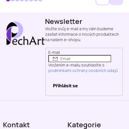
Z
Newsletter
á
p
Vložte svůj e-mail a my vám budeme
a
zasílat informace o nových produktech
na našem e-shopu.
t
í
E-mail
Vložením e-mailu souhlasíte s
podmínkami ochrany osobních údajů
Přihlásit se
Kontakt
Kategorie