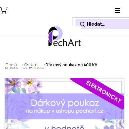
Přejít
na
obsah
Domů
Ostatní
Dárkový poukaz na 400 Kč
Značka:
PechArt s.r.o.