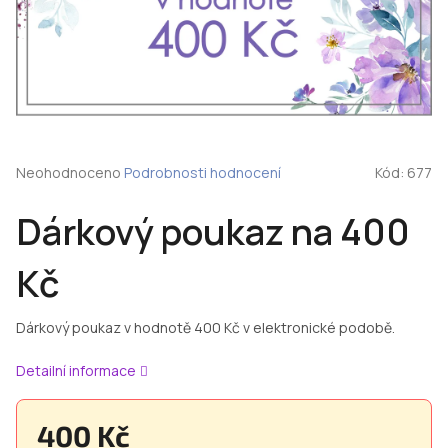
Průměrné
Neohodnoceno
Podrobnosti hodnocení
Kód:
677
hodnocení
produktu
Dárkový poukaz na 400
je
0,0
z
Kč
5
hvězdiček.
Dárkový poukaz v hodnotě 400 Kč v elektronické podobě.
Detailní informace
400 Kč