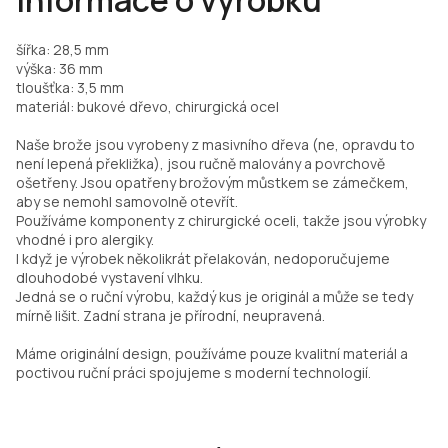
Informace o výrobku
šířka: 28,5 mm
výška: 36 mm
tloušťka: 3,5 mm
materiál: bukové dřevo, chirurgická ocel
Naše brože jsou vyrobeny z masivního dřeva (ne, opravdu to
není lepená překližka), jsou ručně malovány a povrchově
ošetřeny. Jsou opatřeny brožovým můstkem se zámečkem,
aby se nemohl samovolně otevřít.
Používáme komponenty z chirurgické oceli, takže jsou výrobky
vhodné i pro alergiky.
I když je výrobek několikrát přelakován, nedoporučujeme
dlouhodobé vystavení vlhku.
Jedná se o ruční výrobu, každý kus je originál a může se tedy
mírně lišit. Zadní strana je přírodní, neupravená.
Máme originální design, používáme pouze kvalitní materiál a
poctivou ruční práci spojujeme s moderní technologií.