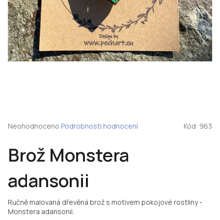
Průměrné
Neohodnoceno
Podrobnosti hodnocení
Kód:
963
hodnocení
produktu
Brož Monstera
je
0,0
z
adansonii
5
hvězdiček.
Ručně malovaná dřevěná brož s motivem pokojové rostliny -
Monstera adansonii.