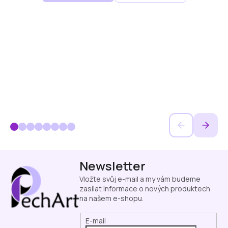
Z
Newsletter
á
p
Vložte svůj e-mail a my vám budeme
a
zasílat informace o nových produktech
na našem e-shopu.
t
í
E-mail