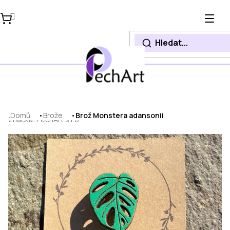
Přejít
na
obsah
Domů
Brože
Brož Monstera adansonii
Značka:
PechArt s.r.o.