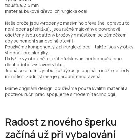
tloušťka: 3,5 mm
materiál: bukové dřevo, chirurgická ocel
Naše brože jsou vyrobeny z masivního dřeva (ne, opravdu to
není lepená překližka), jsou ručně malovány a povrchově
ošetřeny. Jsou opatřeny brožovým můstkem se zámečkem,
aby se nemohl samovolně otevřít.
Používáme komponenty z chirurgické oceli, takže jsou výrobky
vhodné i pro alergiky.
I když je výrobek několikrát přelakován, nedoporučujeme
dlouhodobé vystavení vlhku.
Jedná se o ruční výrobu, každý kus je originál a může se tedy
mírně lišit. Zadní strana je přírodní, neupravená.
Máme originální design, používáme pouze kvalitní materiál a
poctivou ruční práci spojujeme s moderní technologií.
Radost z nového šperku
začíná už při vybalování