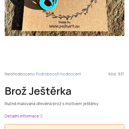
Průměrné
Neohodnoceno
Podrobnosti hodnocení
Kód:
931
hodnocení
produktu
Brož Ještěrka
je
0,0
z
Ručně malovaná dřevěná brož s motivem ještěrky.
5
hvězdiček.
Detailní informace