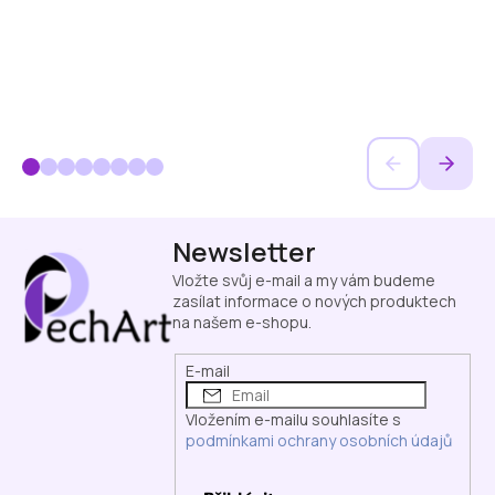
Z
Newsletter
á
p
Vložte svůj e-mail a my vám budeme
a
zasílat informace o nových produktech
na našem e-shopu.
t
í
E-mail
Vložením e-mailu souhlasíte s
podmínkami ochrany osobních údajů