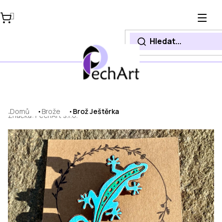
Přejít
na
obsah
Domů
Brože
Brož Ještěrka
Značka:
PechArt s.r.o.